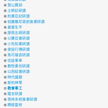
登山寶訓
士師記研讀
約書亞記研讀
帖撒羅尼迦前後書研讀
基督生平
摩西五經研讀
以賽亞書研讀
小先知書研讀
使徒行傳研讀
馬可福音研讀
信徒事奉
教牧書信研讀
以西結書研讀
時代議題
新約神學
教會事工
箴言研讀
哥林多前後書研讀
釋經靈修