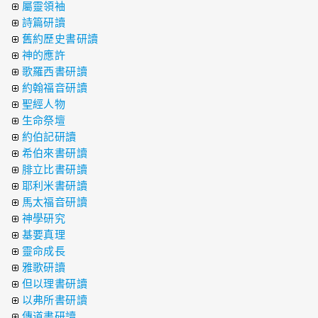
屬靈領袖
詩篇研讀
舊約歷史書研讀
神的應許
歌羅西書研讀
約翰福音研讀
聖經人物
生命祭壇
約伯記研讀
希伯來書研讀
腓立比書研讀
耶利米書研讀
馬太福音研讀
神學研究
基要真理
靈命成長
雅歌研讀
但以理書研讀
以弗所書研讀
傳道書研讀