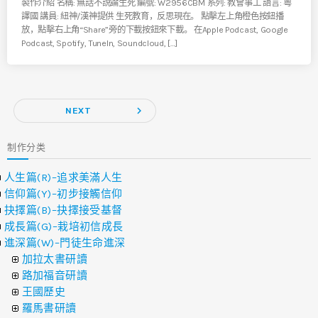
製作介紹 名稱: 無話不說論生死 編號: W2956CBM 系列: 教會事工 語言: 粵
譯國 講員: 紐神/漢神提供 生死教育，反思現在。 點擊左上角橙色按鈕播
放，點擊右上角“Share”旁的下載按鈕來下載。 在Apple Podcast, Google
Podcast, Spotify, TuneIn, Soundcloud, […]
navigate_next
NEXT
制作分类
人生篇(R)–追求美滿人生
信仰篇(Y)–初步接觸信仰
抉擇篇(B)–抉擇接受基督
成長篇(G)–栽培初信成長
進深篇(W)–門徒生命進深
加拉太書研讀
路加福音研讀
王國歷史
羅馬書研讀