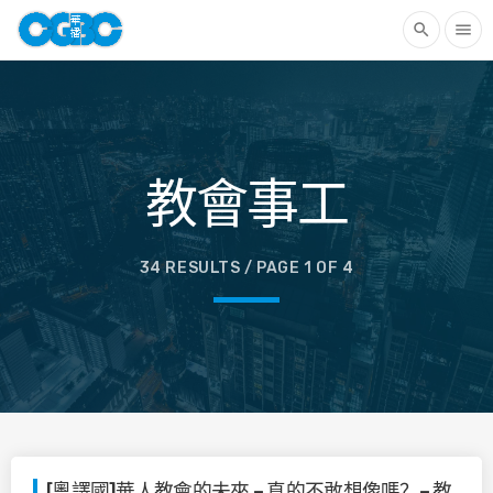
search
menu
教會事工
34 RESULTS / PAGE 1 OF 4
[粵譯國]華人教會的未來 – 真的不敢想像嗎？– 教