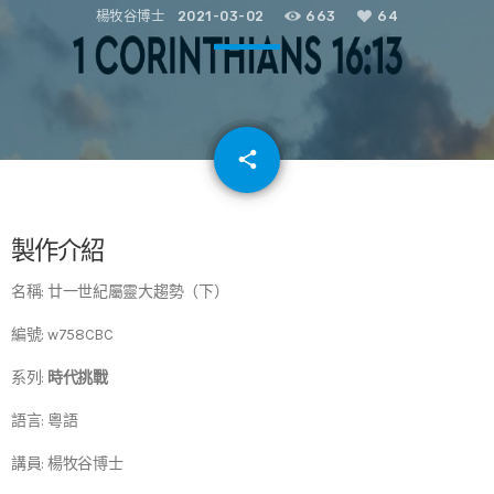
楊牧谷博士
2021-03-02
663
64
email
share
64
製作介紹
名稱: 廿一世紀屬靈大趨勢（下）
編號: w758CBC
系列:
時代挑戰
語言: 粵語
講員: 楊牧谷博士