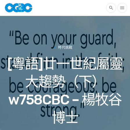
search
menu
時代挑戰
[粵語]廿一世紀屬靈
大趨勢（下）
w758CBC – 楊牧谷
博士