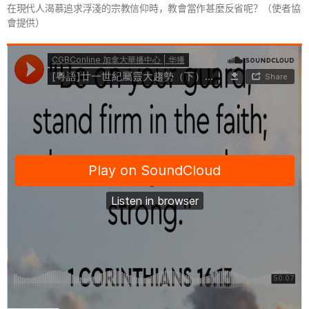
在現代人渴慕追求浮淺的宗教信仰時，教會當作甚麼反省呢？（使者協
會提供）