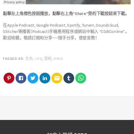
點擊左上角橙色按鈕播放，點擊右上角“Share”旁的下載按鈕來下載。
在Apple Podcast, Google Podcast, Spotify, TuneIn, Soundcloud,
Stitcher等播客(Podcast)手機應用程序或網站中輸入 “CGBConline” 。
歡迎收聽，敬請訂閱和分享——隨手分享，便是宣教！
TAGGED AS:
生命
,
LIFE
,
聖經
,
BIBLE
.
email