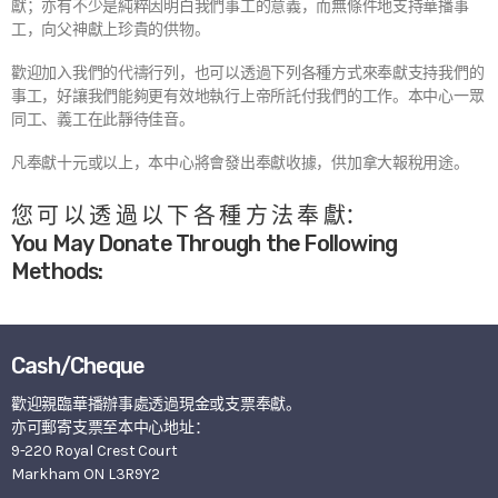
獻；亦有不少是純粹因明白我們事工的意義，而無條件地支持華播事
工，向父神獻上珍貴的供物。
歡迎加入我們的代禱行列，也可以透過下列各種方式來奉獻支持我們的
事工，好讓我們能夠更有效地執行上帝所託付我們的工作。本中心一眾
同工、義工在此靜待佳音。
凡奉獻十元或以上，本中心將會發出奉獻收據，供加拿大報稅用途。
您 可 以 透 過 以 下 各 種 方 法 奉 獻：
You May Donate Through the Following
Methods:
Cash/Cheque
歡迎親臨華播辦事處透過現金或支票奉獻。
亦可郵寄支票至本中心地址：
9-220 Royal Crest Court
Markham ON L3R9Y2