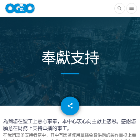
search
menu
奉獻支持
email
share
為到您在聖工上熱心事奉，本中心衷心向主獻上感恩。感謝您
願意在財務上支持華播的事工。
在我們眾多支持者當中，其中有因著使用華播免費供應的製作而投上奉