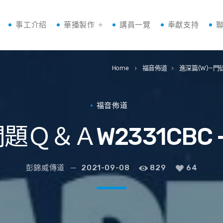
事工介绍
華播製作
講員一覽
奉獻支持
Home
福音佈道
進深篇(W)--
keyboard_arrow_right
keyboard_arrow_right
福音佈道
題Ｑ＆ＡW2331CBC
彭錦威傳道
2021-09-08
829
64