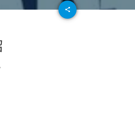
email
share
64
紹
Ａ