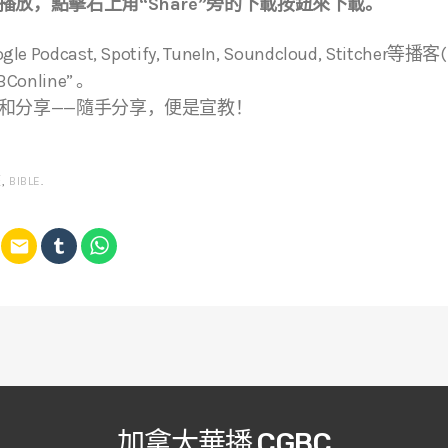
放，點擊右上角“Share”旁的下載按鈕來下載。
ogle Podcast, Spotify, TuneIn, Soundcloud, Stitche
online” 。
和分享——隨手分享，便是宣教！
經
,
BIBLE
.
email
加拿大華播 CGBC