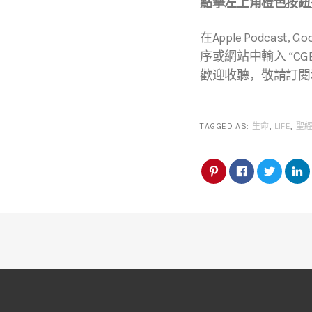
點擊左上角橙色按鈕播
在Apple Podcast, Go
序或網站中輸入 “CGBC
歡迎收聽，敬請訂閱
TAGGED AS:
生命
,
LIFE
,
聖