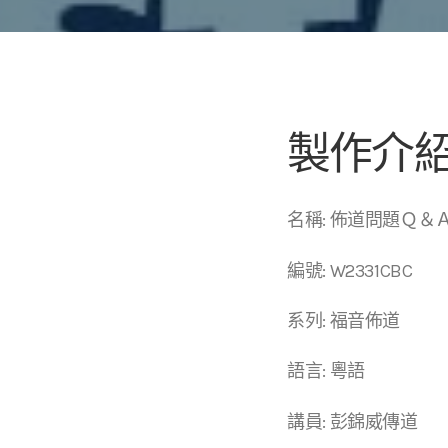
製作介
名稱: 佈道問題Ｑ＆
編號: W2331CBC
系列: 福音佈道
語言: 粵語
講員: 彭錦威傳道