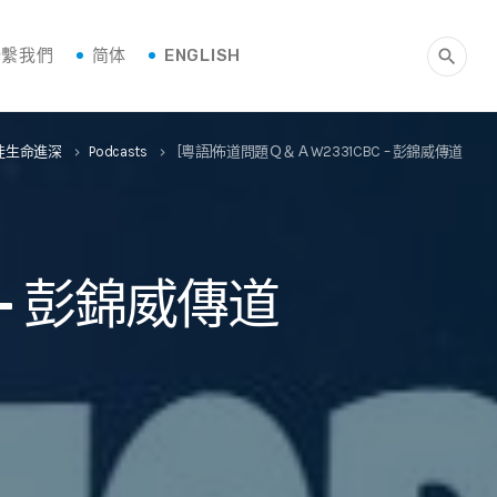
聯繫我們
简体
ENGLISH
search
門徒生命進深
Podcasts
[粵語]佈道問題Ｑ＆ＡW2331CBC – 彭錦威傳道
keyboard_arrow_right
keyboard_arrow_right
 – 彭錦威傳道