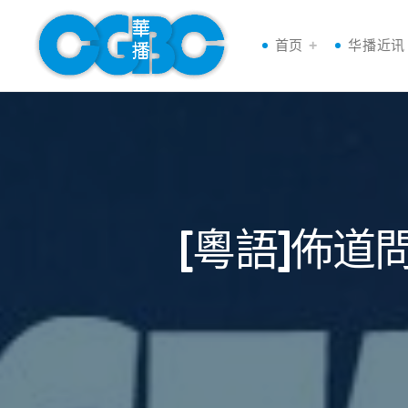
首页
华播近讯
[粵語]佈道問