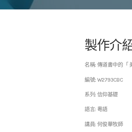
製作介
名稱: 傳道書中的「 
編號: W2793CBC
系列: 信仰基礎
語言: 粵語
講員: 何俊華牧師