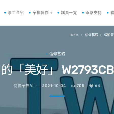
事工介绍
華播製作
講員一覽
奉獻支持
Home
信仰基礎
傳道書
keyboard_arrow_right
keyboard_arrow_right
信仰基礎
的「美好」 W2793CB
何俊華牧師
2021-10-04
705
64