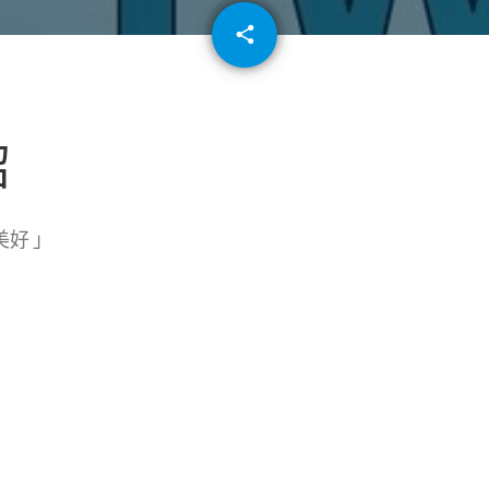
email
share
64
紹
美好 」