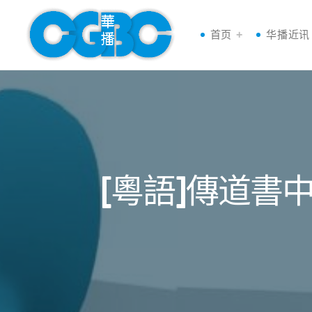
首页
华播近讯
[粵語]傳道書中