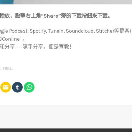
放，點擊右上角“Share”旁的下載按鈕來下載。
ogle Podcast, Spotify, TuneIn, Soundcloud, Stitche
online” 。
和分享——隨手分享，便是宣教！
經
,
BIBLE
.
email