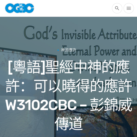
search
menu
神的應許
[粵語]聖經中神的應
許：可以曉得的應許
W3102CBC – 彭錦威
傳道