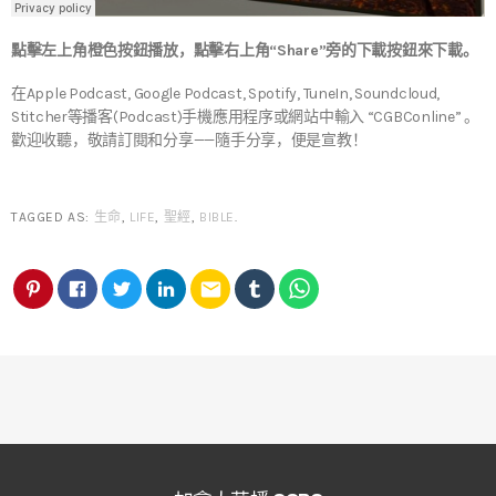
點擊左上角橙色按鈕播放，點擊右上角“Share”旁的下載按鈕來下載。
在Apple Podcast, Google Podcast, Spotify, TuneIn, Soundcloud,
Stitcher等播客(Podcast)手機應用程序或網站中輸入 “CGBConline” 。
歡迎收聽，敬請訂閱和分享——隨手分享，便是宣教！
TAGGED AS:
生命
,
LIFE
,
聖經
,
BIBLE
.
email