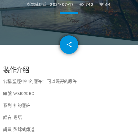
彭錦威傳道
2021-07-17
742
64
email
share
64
製作介紹
名稱:聖經中神的應許： 可以曉得的應許
編號: W3102CBC
系列: 神的應許
語言: 粵語
講員: 彭錦威傳道