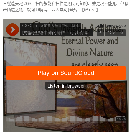
自從造天地以來、神的永能和神性是明明可知的、雖是眼不能見、但藉
著所造之物、就可以曉得、叫人無可推諉。【羅 1:20 】