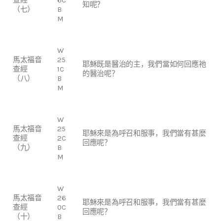
知呢？
（七）
B
M
W
馬太福音
25
耶穌既是醫治的主，我們當如何回應祂
查經
1C
的醫治呢？
（八）
B
M
W
馬太福音
25
耶穌來是為呼召和服事，我們當有甚麼
查經
2C
回應呢？
（九）
B
M
W
馬太福音
26
耶穌來是為呼召和服事，我們當有甚麼
查經
0C
回應呢？
（十）
B