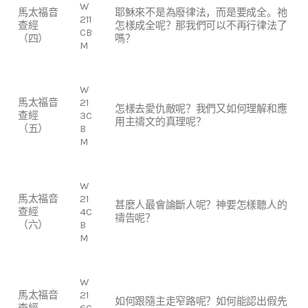
W
馬太福音
耶穌來不是為廢律法，而是要成全。祂
211
查經
怎樣成全呢？那我們可以不再行律法了
CB
（四）
嗎？
M
W
馬太福音
21
怎樣去愛仇敵呢？我們又如何理解和應
查經
3C
用主禱文的真理呢？
（五）
B
M
W
馬太福音
21
甚麼人最會論斷人呢？神要怎樣聽人的
查經
4C
禱告呢？
（六）
B
M
W
馬太福音
21
如何跟隨主走窄路呢？如何能認出假先
查經
6C