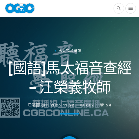
search
menu
馬太福音研讀
[國語]馬太福音查經
– 江榮義牧師
江榮義牧師
2023-11-22
802
64