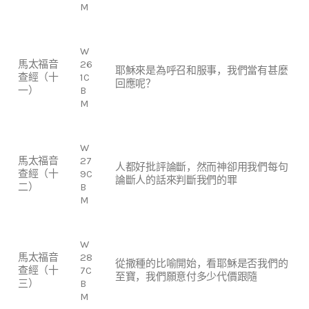
M
W
馬太福音
26
耶穌來是為呼召和服事，我們當有甚麼
查經（十
1C
回應呢？
一）
B
M
W
馬太福音
27
人都好批評論斷，然而神卻用我們每句
查經（十
9C
論斷人的話來判斷我們的罪
二）
B
M
W
馬太福音
28
從撒種的比喻開始，看耶穌是否我們的
查經（十
7C
至寶，我們願意付多少代價跟隨
三）
B
M