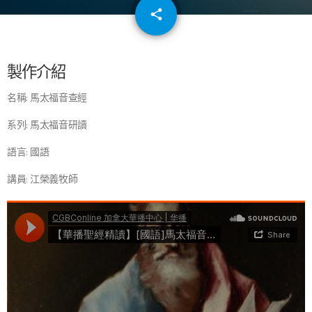
email
share
64
製作介紹
名稱: 馬太福音查經
系列: 馬太福音研讀
語言: 國語
講員: 江榮義牧師