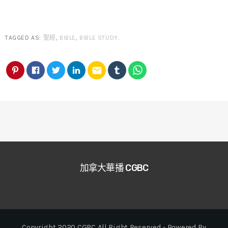
TAGGED AS:
聖經
,
BIBLE
,
BIBLE STUDY
.
email
加拿大華播 CGBC
Copyright 2020 CGBC All Right Reserved - Powered By