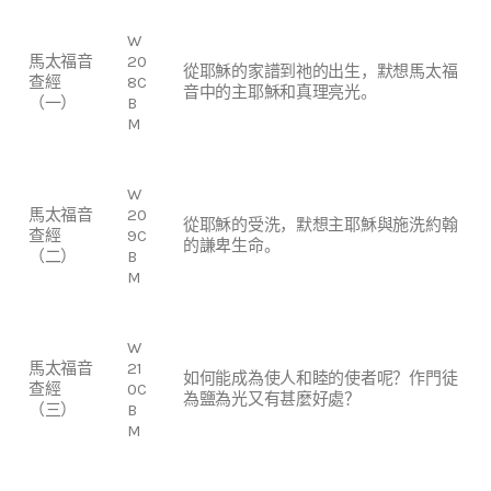
W
馬太福音
20
從耶穌的家譜到祂的出生，默想馬太福
查經
8C
音中的主耶穌和真理亮光。
（一）
B
M
W
馬太福音
20
從耶穌的受洗，默想主耶穌與施洗約翰
查經
9C
的謙卑生命。
（二）
B
M
W
馬太福音
21
如何能成為使人和睦的使者呢？作門徒
查經
0C
為鹽為光又有甚麼好處？
（三）
B
M