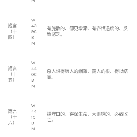
M
W
箴言
43
有施散的、卻更增添．有吝惜過度的、反
（十
9C
致窮乏。
四）
B
M
W
箴言
44
惡人想得壞人的網羅．義人的根、得以結
（十
0C
實。
五）
B
M
W
箴言
44
謹守口的、得保生命．大張嘴的、必致敗
（十
1C
亡。
六）
B
M