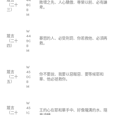
敗壞之先、人心驕傲．尊榮以前、必有謙
（二十
8C
卑。
三）
B
M
W
箴言
44
暴怒的人、必受刑罰．你若救他、必須再
（二十
9C
救。
四）
B
M
W
箴言
45
你不要說、我要以惡報惡．要等候耶和
（二十
0C
華、他必拯救你。
五）
B
M
W
箴言
45
王的心在耶和華手中、好像隴溝的水、隨
（二十
1C
意流轉。