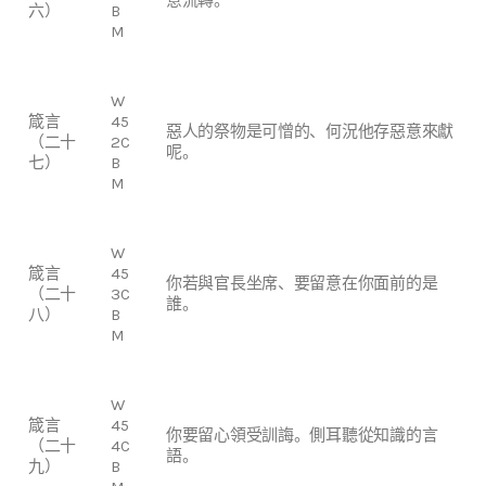
六）
B
M
W
箴言
45
惡人的祭物是可憎的、何況他存惡意來獻
（二十
2C
呢。
七）
B
M
W
箴言
45
你若與官長坐席、要留意在你面前的是
（二十
3C
誰。
八）
B
M
W
箴言
45
你要留心領受訓誨。側耳聽從知識的言
（二十
4C
語。
九）
B