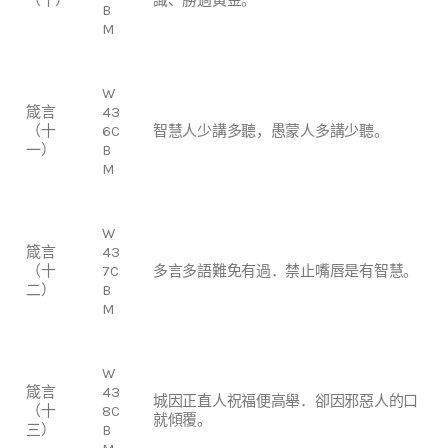
B
M
W
箴言
43
（十
6C
智慧人少講多聽，愚蒙人多講少聽。
一）
B
M
W
箴言
43
（十
7C
多言多語難免有過．禁止嘴唇是有智慧。
二）
B
M
W
箴言
43
城因正直人祝福便高舉．卻因邪惡人的口
（十
8C
就傾覆。
三）
B