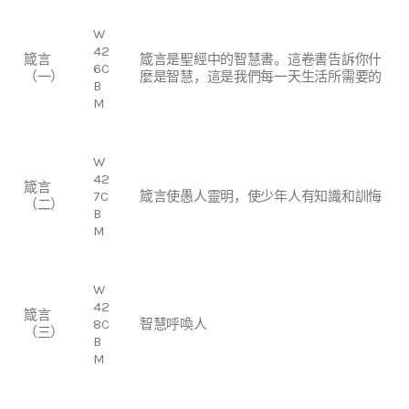
W
42
箴言
箴言是聖經中的智慧書。這卷書告訴你什
6C
（一）
麼是智慧，這是我們每一天生活所需要的
B
M
W
42
箴言
7C
箴言使愚人靈明，使少年人有知識和訓悔
（二）
B
M
W
42
箴言
8C
智慧呼喚人
（三）
B
M