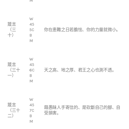
M
W
箴言
45
（三
5C
你在患難之日若膽怯、你的力量就微小。
十）
B
M
W
箴言
45
（三十
6C
天之高、地之厚、君王之心也測不透。
一）
B
M
W
箴言
45
藉愚昧人手寄信的、是砍斷自己的腳、自
（三十
7C
受損害。
二）
B
M