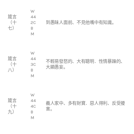
W
箴言
44
（十
2C
到愚昧人面前、不見他嘴中有知識。
七）
B
M
W
箴言
44
不輕易發怒的、大有聰明．性情暴躁的、
（十
3C
大顯愚妄。
八）
B
M
W
箴言
44
義人家中、多有財寶．惡人得利、反受擾
（十
4C
害。
九）
B
M