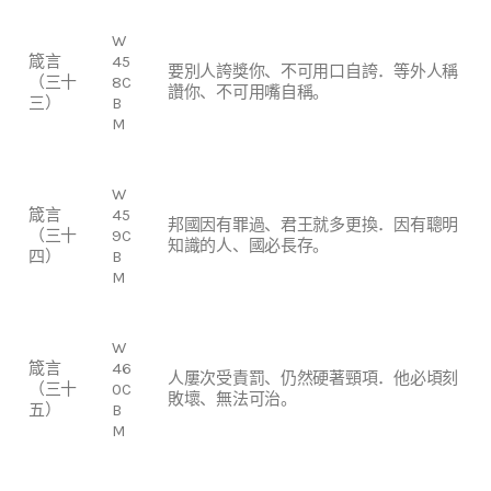
W
箴言
45
要別人誇獎你、不可用口自誇．等外人稱
（三十
8C
讚你、不可用嘴自稱。
三）
B
M
W
箴言
45
邦國因有罪過、君王就多更換．因有聰明
（三十
9C
知識的人、國必長存。
四）
B
M
W
箴言
46
人屢次受責罰、仍然硬著頸項．他必頃刻
（三十
0C
敗壞、無法可治。
五）
B
M