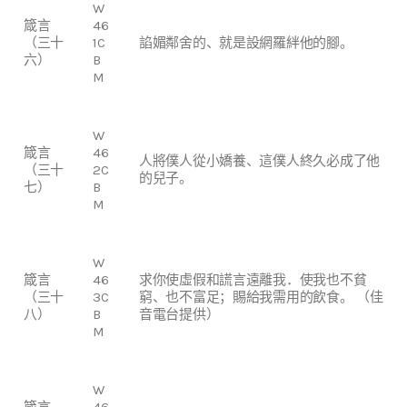
W
箴言
46
（三十
1C
諂媚鄰舍的、就是設網羅絆他的腳。
六）
B
M
W
箴言
46
人將僕人從小嬌養、這僕人終久必成了他
（三十
2C
的兒子。
七）
B
M
W
箴言
46
求你使虛假和謊言遠離我．使我也不貧
（三十
3C
窮、也不富足；賜給我需用的飲食。 （佳
八）
B
音電台提供）
M
W
箴言
46