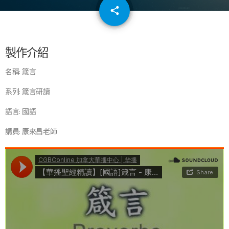
email
share
64
製作介紹
名稱: 箴言
系列: 箴言研讀
語言: 國語
講員: 康來昌老師