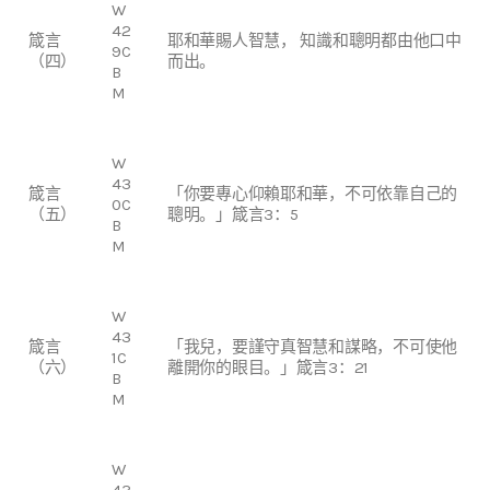
W
42
箴言
耶和華賜人智慧， 知識和聰明都由他口中
9C
（四）
而出。
B
M
W
43
箴言
「你要專心仰賴耶和華，不可依靠自己的
0C
（五）
聰明。」箴言3：5
B
M
W
43
箴言
「我兒，要謹守真智慧和謀略，不可使他
1C
（六）
離開你的眼目。」箴言3：21
B
M
W
43