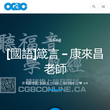
search
menu
箴言研讀
[國語]箴言 – 康來昌
老師
康來昌老師
2023-11-21
726
64