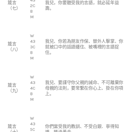
箴言
我兒，你要聽受我的言語，就必延年益
2C
（七）
壽。
B
M
W
43
我兒、你若為朋友作保、替外人擊掌、你
箴言
3C
就被口中的話語纏住、被嘴裡的言語捉
（八）
B
住。
M
W
43
我兒、要謹守你父親的誡命、不可離棄你
箴言
4C
母親的法則，要常繫在你心上、掛在你項
（九）
B
上。
M
W
43
箴言
你們當受我的教訓、不受白銀．寧得知
5C
（十）
識、勝過黃金。