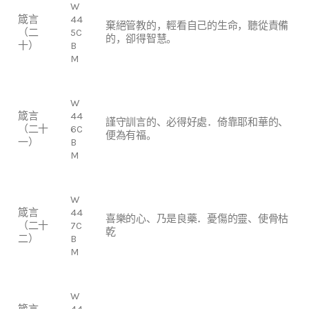
W
箴言
44
棄絕管教的，輕看自己的生命，聽從責備
（二
5C
的，卻得智慧。
十）
B
M
W
箴言
44
謹守訓言的、必得好處．倚靠耶和華的、
（二十
6C
便為有福。
一）
B
M
W
箴言
44
喜樂的心、乃是良藥．憂傷的靈、使骨枯
（二十
7C
乾
二）
B
M
W
箴言
44