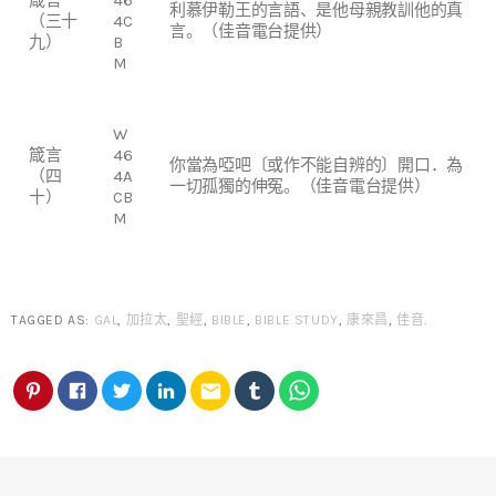
利慕伊勒王的言語、是他母親教訓他的真
（三十
4C
言。（佳音電台提供）
九）
B
M
W
箴言
46
你當為啞吧〔或作不能自辨的〕開口．為
（四
4A
一切孤獨的伸冤。（佳音電台提供）
十）
CB
M
TAGGED AS:
GAL
,
加拉太
,
聖經
,
BIBLE
,
BIBLE STUDY
,
康來昌
,
佳音
.
email