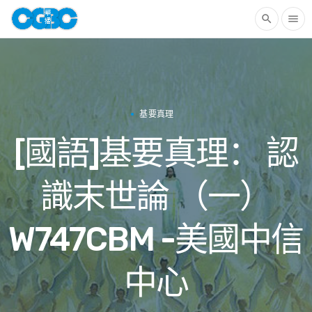
search
menu
基要真理
[國語]基要真理： 認
識末世論 （一）
W747CBM -美國中信
中心