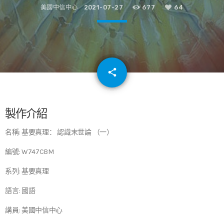
美國中信中心
2021-07-27
677
64
email
share
64
製作介紹
名稱: 基要真理： 認識末世論 （一）
編號: W747CBM
系列: 基要真理
語言: 國語
講員: 美國中信中心