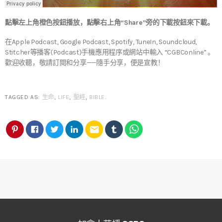
點擊左上角橙色按鈕播放，點擊右上角“Share”旁的下載按鈕來下載。
在Apple Podcast, Google Podcast, Spotify, TuneIn, Soundcloud,
Stitcher等播客(Podcast)手機應用程序或網站中輸入 “CGBConline” 。
歡迎收聽，敬請訂閱和分享——隨手分享，便是宣教！
TAGGED AS:
生命
,
LIFE
,
聖經
,
BIBLE
.
email