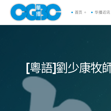
首页
华播近讯
[粵語]劉少康牧師陪