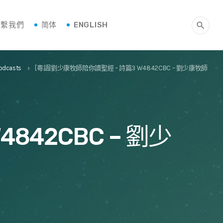
聯繫我們
简体
ENGLISH
search
odcasts
[粵語]劉少康牧師陪你讀聖經 – 詩篇3 W4842CBC – 劉少康牧師
keyboard_arrow_right
842CBC – 劉少