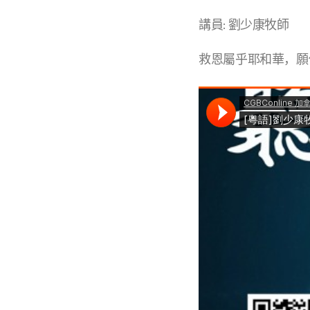
講員: 劉少康牧師
救恩屬乎耶和華，願你