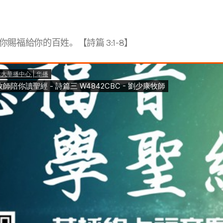
賜福給你的百姓。【詩篇 3:1-8】