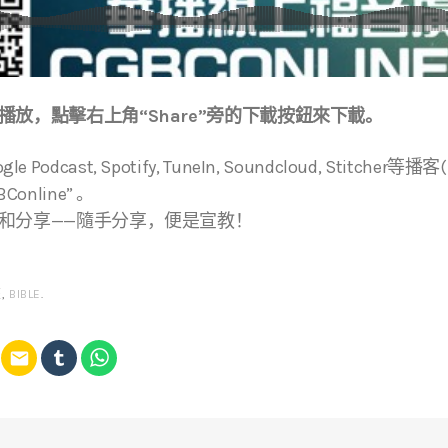
放，點擊右上角“Share”旁的下載按鈕來下載。
ogle Podcast, Spotify, TuneIn, Soundcloud, Stitche
online” 。
和分享——隨手分享，便是宣教！
經
,
BIBLE
.
email