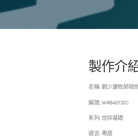
製作介
名稱: 劉少康牧師陪你
編號: W4842CBC
系列: 信仰基礎
語言: 粵語