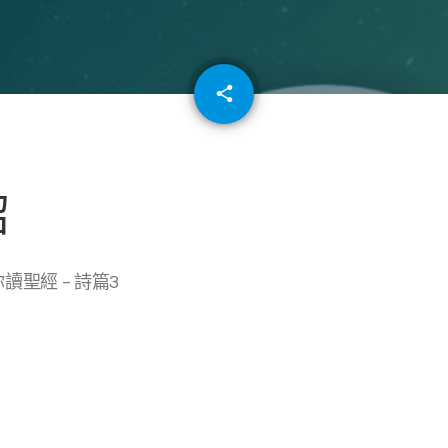
email
share
64
紹
讀聖經 – 詩篇3