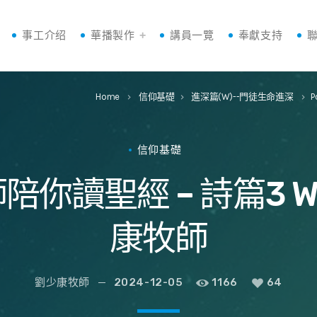
事工介绍
華播製作
講員一覽
奉獻支持
Home
信仰基礎
進深篇(W)--門徒生命進深
P
keyboard_arrow_right
keyboard_arrow_right
keyboard_arrow_right
信仰基礎
你讀聖經 – 詩篇3 W4
康牧師
劉少康牧師
2024-12-05
1166
64