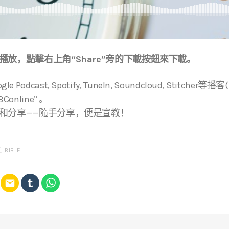
放，點擊右上角“Share”旁的下載按鈕來下載。
ogle Podcast, Spotify, TuneIn, Soundcloud, Stitche
online” 。
和分享——隨手分享，便是宣教！
經
,
BIBLE
.
email