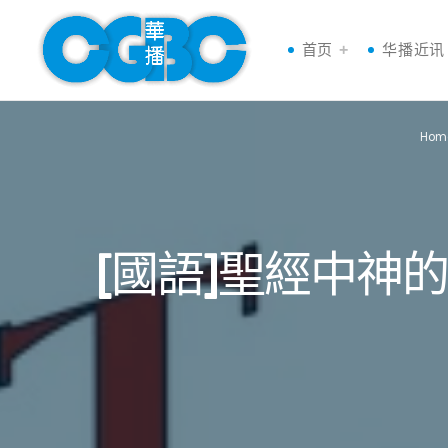
首页
华播近讯
Hom
[國語]聖經中神的