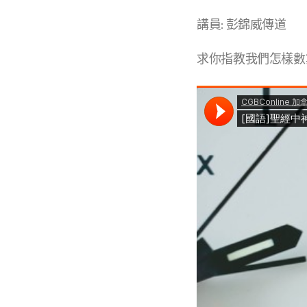
講員: 彭錦威傳道
求你指教我們怎樣數算