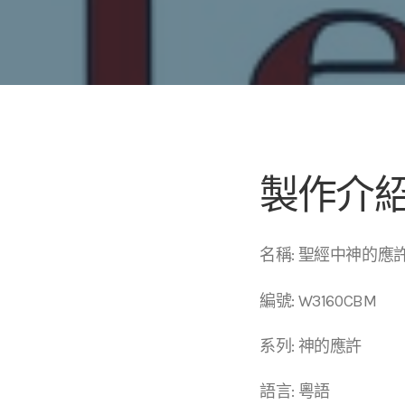
製作介
名稱: 聖經中神的
編號: W3160CBM
系列: 神的應許
語言: 粵語