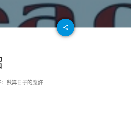
email
share
64
紹
應許：數算日子的應許