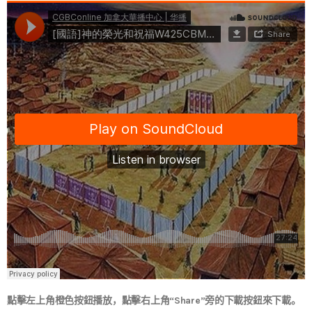
點擊左上角橙色按鈕播放，點擊右上角“Share”旁的下載按鈕來下載。