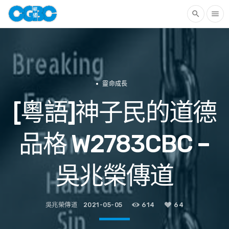
search
menu
靈命成長
[粵語]神子民的道德
品格 W2783CBC –
吳兆榮傳道
吳兆榮傳道
2021-05-05
614
64