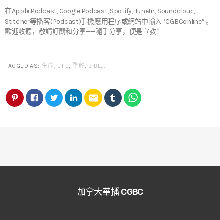
在Apple Podcast, Google Podcast, Spotify, TuneIn, Soundcloud,
Stitcher等播客(Podcast)手機應用程序或網站中輸入 “CGBConline” 。
歡迎收聽，敬請訂閱和分享——隨手分享，便是宣教！
TAGGED AS:
生命
,
LIFE
,
聖經
,
BIBLE
.
email
加拿大華播 CGBC