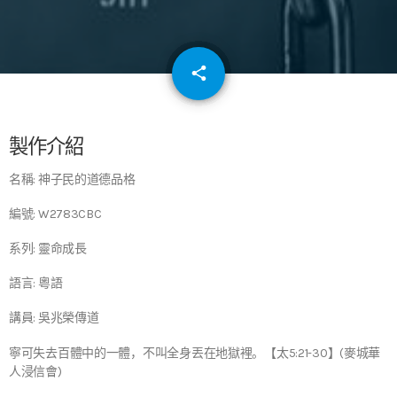
email
share
64
製作介紹
名稱: 神子民的道德品格
編號: W2783CBC
系列: 靈命成長
語言: 粵語
講員: 吳兆榮傳道
寧可失去百體中的一體，不叫全身丟在地獄裡。【太5:21-30】(麥城華
人浸信會)