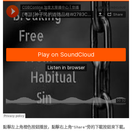
點擊左上角橙色按鈕播放，點擊右上角“Share”旁的下載按鈕來下載。