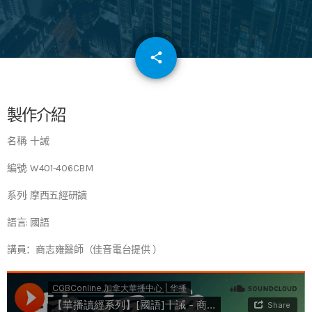
email
share
64
製作介紹
名稱: 十誡
編號: W401-406CBM
系列: 摩西五經研讀
語言: 國語
講員：商志雍醫師（佳音電台提供 ）