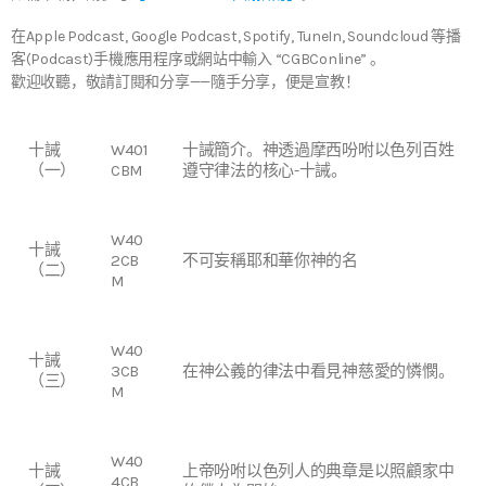
在Apple Podcast, Google Podcast, Spotify, TuneIn, Soundcloud 等播
客(Podcast)手機應用程序或網站中輸入 “CGBConline” 。
歡迎收聽，敬請訂閱和分享——隨手分享，便是宣教！
十誡
W401
十誡簡介。神透過摩西吩咐以色列百姓
（一）
CBM
遵守律法的核心-十誡。
W40
十誡
2CB
不可妄稱耶和華你神的名
（二）
M
W40
十誡
3CB
在神公義的律法中看見神慈愛的憐憫。
（三）
M
W40
十誡
上帝吩咐以色列人的典章是以照顧家中
4CB