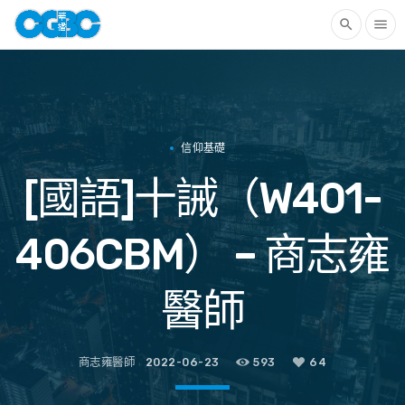
search
menu
信仰基礎
[國語]十誡（W401-
406CBM） – 商志雍
醫師
商志雍醫師
2022-06-23
593
64