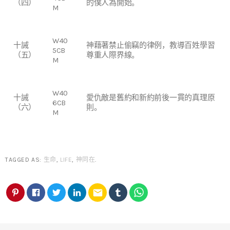
（四）
的僕人為開始。
M
W40
十誡
神藉著禁止偷竊的律例，教導百姓學習
5CB
（五）
尊重人際界線。
M
W40
十誡
愛仇敵是舊約和新約前後一貫的真理原
6CB
（六）
則。
M
TAGGED AS:
生命
,
LIFE
,
神同在
.
email