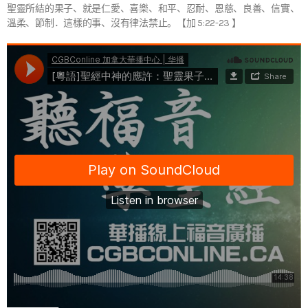
聖靈所結的果子、就是仁愛、喜樂、和平、忍耐、恩慈、良善、信實、
溫柔、節制．這樣的事、沒有律法禁止。【加 5:22-23 】