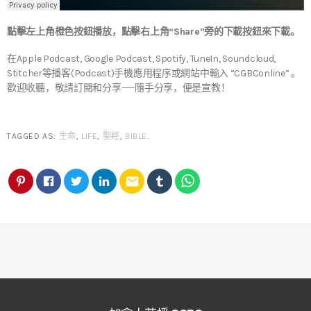
點擊左上角橙色按鈕播放，點擊右上角“Share”旁的下載按鈕來下載。
在Apple Podcast, Google Podcast, Spotify, TuneIn, Soundcloud,
Stitcher等播客(Podcast)手機應用程序或網站中輸入 “CGBConline” 。
歡迎收聽，敬請訂閱和分享——隨手分享，便是宣教！
TAGGED AS:
生命
,
LIFE
,
聖經
,
BIBLE
.
email