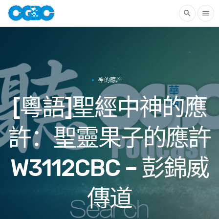
search
menu
神的應許
[粵語]聖經中神的應
許：聖靈果子的應許
W3112CBC – 彭錦威
傳道