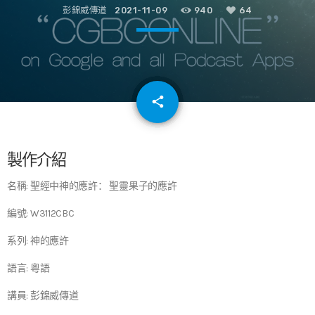
彭錦威傳道
2021-11-09
940
64
email
share
64
製作介紹
名稱: 聖經中神的應許： 聖靈果子的應許
編號: W3112CBC
系列: 神的應許
語言: 粵語
講員: 彭錦威傳道