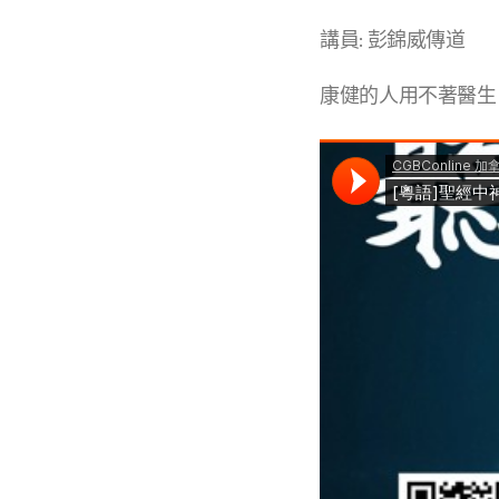
講員: 彭錦威傳道
康健的人用不著醫生