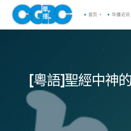
首页
华播近讯
[粵語]聖經中神的