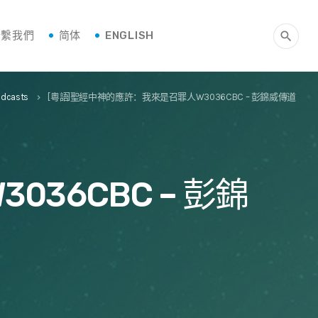
聯繫我們
简体
ENGLISH
search
odcasts
[粵語]聖經中神的應許：我來是召罪人W3036CBC – 彭錦威傳道
keyboard_arrow_right
36CBC – 彭錦