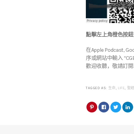
點擊左上角橙色按鈕播
在Apple Podcast, Go
序或網站中輸入 “CGBC
歡迎收聽，敬請訂閱
TAGGED AS:
生命
,
LIFE
,
聖