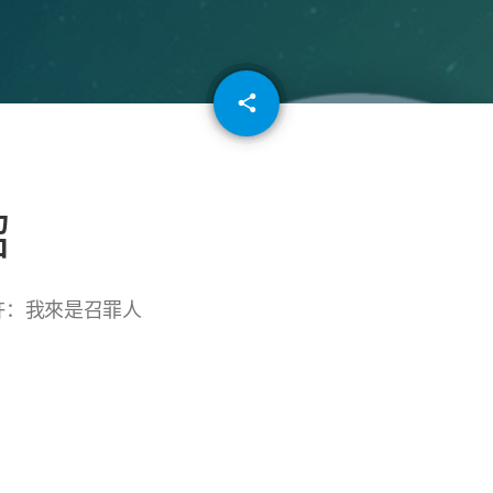
email
share
64
紹
許：我來是召罪人