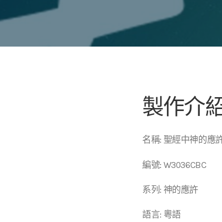
製作介
名稱: 聖經中神的應
編號: W3036CBC
系列: 神的應許
語言: 粵語