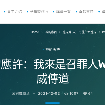
事工介绍
華播製作
講員一覽
奉獻支持
Home
神的應許
進深篇(W)--門徒生命進深
P
keyboard_arrow_right
keyboard_arrow_right
keyboard_arrow_right
神的應許
應許：我來是召罪人W30
威傳道
彭錦威傳道
2021-12-02
1007
64