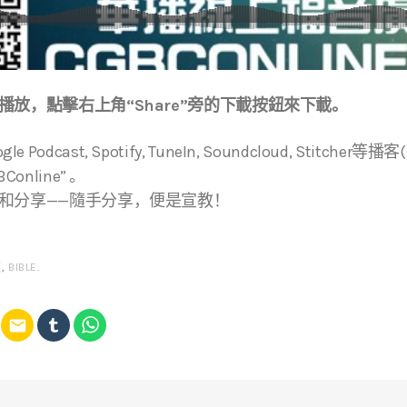
放，點擊右上角“Share”旁的下載按鈕來下載。
ogle Podcast, Spotify, TuneIn, Soundcloud, Stitche
online” 。
和分享——隨手分享，便是宣教！
經
,
BIBLE
.
email