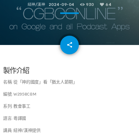
紐神/漢神
2024-09-04
930
64
email
share
64
製作介紹
名稱: 從「神的國度」看「猶太人節期」
編號: W2958CBM
系列: 教會事工
語言: 粵譯國
講員: 紐神/漢神提供