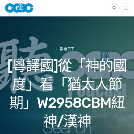
search
menu
教會事工
[粵譯國]從「神的國
度」看「猶太人節
期」W2958CBM紐
神/漢神