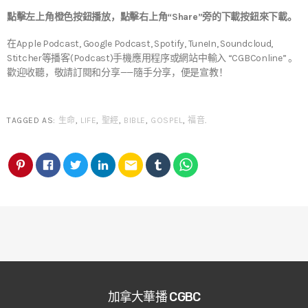
點擊左上角橙色按鈕播放，點擊右上角“Share”旁的下載按鈕來下載。
在Apple Podcast, Google Podcast, Spotify, TuneIn, Soundcloud,
Stitcher等播客(Podcast)手機應用程序或網站中輸入 “CGBConline” 。
歡迎收聽，敬請訂閱和分享——隨手分享，便是宣教！
TAGGED AS:
生命
,
LIFE
,
聖經
,
BIBLE
,
GOSPEL
,
福音
.
email
加拿大華播 CGBC