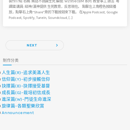
製作介紹 名稱: 無話不說論生死 編號: W2956CBM 系列: 教會事工 語言: 粵
譯國 講員: 紐神/漢神提供 生死教育，反思現在。 點擊左上角橙色按鈕播
放，點擊右上角“Share”旁的下載按鈕來下載。 在Apple Podcast, Google
Podcast, Spotify, TuneIn, Soundcloud, […]
navigate_next
NEXT
制作分类
人生篇(R)–追求美滿人生
信仰篇(Y)–初步接觸信仰
抉擇篇(B)–抉擇接受基督
成長篇(G)–栽培初信成長
進深篇(W)–門徒生命進深
旋律篇–各類聖樂欣賞
Announcement