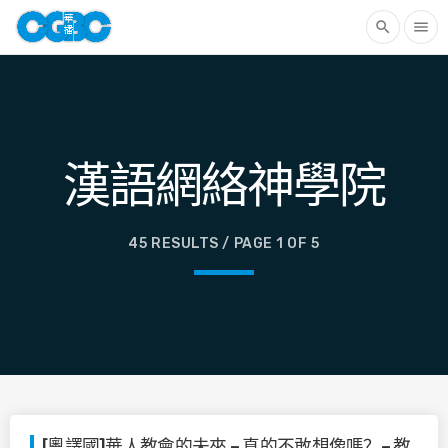
search
menu
漢語網絡神學院
45 RESULTS / PAGE 1 OF 5
[粵譯國]華人教會的未來 – 真的不敢想像嗎？– 教