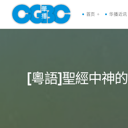
首页
华播近讯
[粵語]聖經中神的