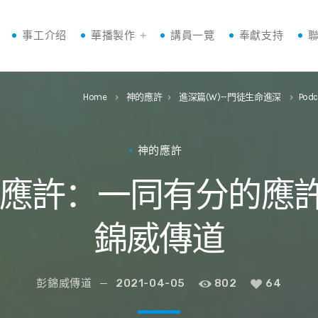
事工介绍
華播製作
講員一覽
奉獻支持
Home
神的應許
進深篇(W)--門徒生命進深
Podc
keyboard_arrow_right
keyboard_arrow_right
keyboard_arrow_right
神的應許
應許：一同有分的應許 W3
錦威傳道
彭錦威傳道
2021-04-05
802
64