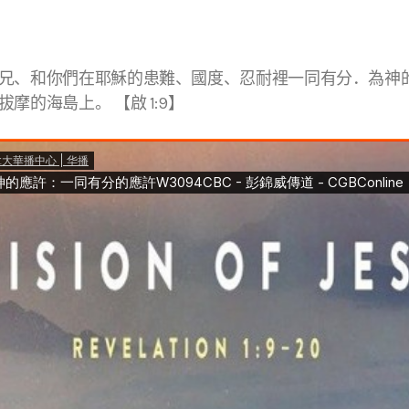
兄、和你們在耶穌的患難、國度、忍耐裡一同有分．為神
摩的海島上。 【啟 1:9】