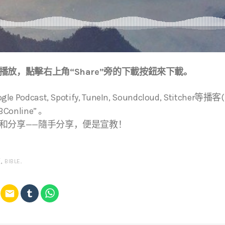
放，點擊右上角“Share”旁的下載按鈕來下載。
ogle Podcast, Spotify, TuneIn, Soundcloud, Stitche
online” 。
和分享——隨手分享，便是宣教！
經
,
BIBLE
.
email