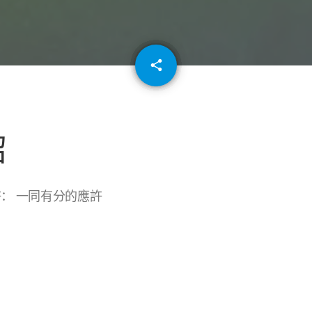
email
share
64
紹
許： 一同有分的應許