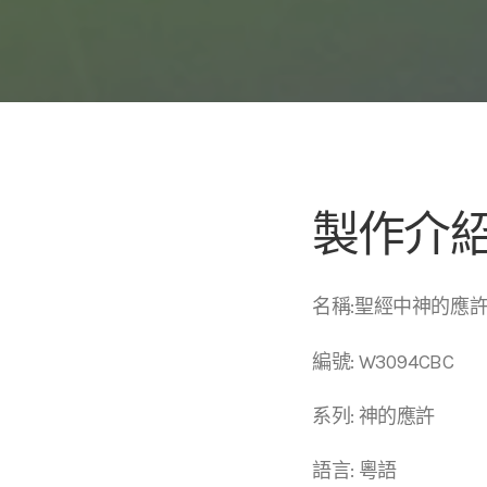
製作介
名稱:聖經中神的應
編號: W3094CBC
系列: 神的應許
語言: 粵語