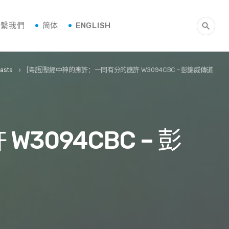
聯繫我們
简体
ENGLISH
search
asts
[粵語]聖經中神的應許：一同有分的應許 W3094CBC – 彭錦威傳道
keyboard_arrow_right
094CBC – 彭