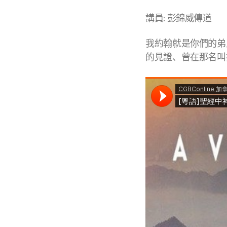
講員: 彭錦威傳道
我約翰就是你們的弟
的見證、曾在那名叫拔