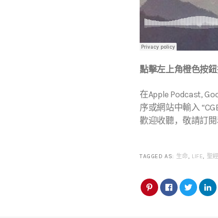
點擊左上角橙色按鈕播
在Apple Podcast, Go
序或網站中輸入 “CGBC
歡迎收聽，敬請訂閱
TAGGED AS:
生命
,
LIFE
,
聖