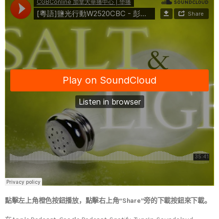
點擊左上角橙色按鈕播放，點擊右上角“Share”旁的下載按鈕來下載。