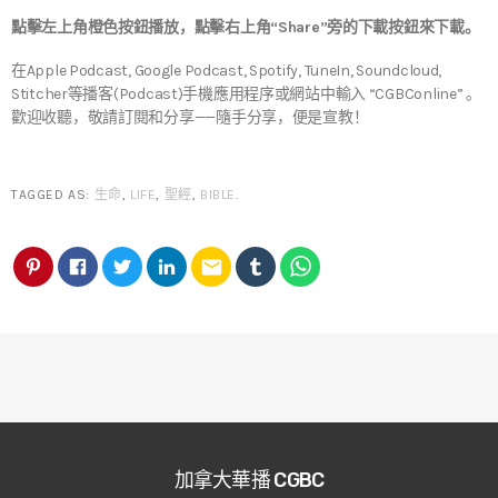
點擊左上角橙色按鈕播放，點擊右上角“Share”旁的下載按鈕來下載。
在Apple Podcast, Google Podcast, Spotify, TuneIn, Soundcloud,
Stitcher等播客(Podcast)手機應用程序或網站中輸入 “CGBConline” 。
歡迎收聽，敬請訂閱和分享——隨手分享，便是宣教！
TAGGED AS:
生命
,
LIFE
,
聖經
,
BIBLE
.
email
加拿大華播 CGBC