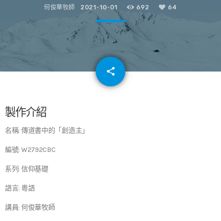
何俊華牧師
2021-10-01
692
64
email
share
64
製作介紹
名稱: 傳道書中的「創造主」
編號: W2792CBC
系列: 信仰基礎
語言: 粵語
講員: 何俊華牧師