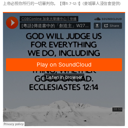
上帝必照你所行的一切審判你。【傳11: 7-12: 1】(麥城華人浸信會提供)