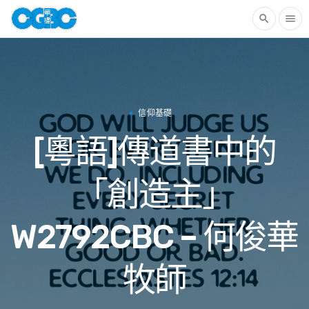
search
menu
信仰基礎
[粵語]傳道書中的
「創造主」
W2792CBC – 何俊華
牧師