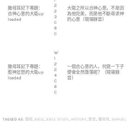
2
撒母耳記下專題：
大衛之所以合神心意，不是因
2
合神心意的大衛up
為他完美，而是他不斷尋求神
3
loaded
的心意（現場錄音）
C
B
C
W
1
2
撒母耳記下專題：
一個合心意的人，何竟一下子
2
惹神忿怒的大衛up
便會全然墮落呢？（現場錄
4
loaded
音）
C
B
C
TAGGED AS:
聖經
,
BIBLE
,
BIBLE STUDY
,
HISTORY
,
歷史
,
撒母耳
,
SAMUEL
.