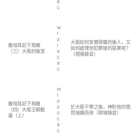
B
C
W
1
2
大衛如何安置掃羅的後人，又
撒母耳記下鳥瞰
1
如何處理他犯罪後的惡果呢？
（三）大衛的後宮
9
（現場錄音）
C
B
C
W
1
2
撒母耳記下鳥瞰
2
於大衛干罪之後，神對他的懲
（四）大衛王朝動
0
罰接踵而來（現場錄音）
盪（上）
C
B
C