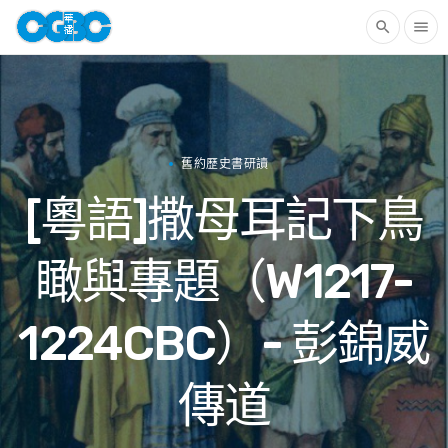
search
menu
舊約歷史書研讀
[粵語]撒母耳記下鳥
瞰與專題（W1217-
1224CBC）- 彭錦威
傳道