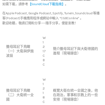
如需下載，請參考
【SoundCloud下載指南】
。
在Apple Podcast, Google Podcast, Spotify, TuneIn, Soundcloud 等播
客(Podcast)手機應用程序或網站中輸入 “CGBConline” 。
歡迎收聽，敬請訂閱和分享——隨手分享，便是宣教！
W
1
撒母耳記下鳥瞰
2
簡介撒母耳記下與大衛得國的
（一）大衛與伊施
17
進程（現場錄音）
波設
C
B
C
W
1
2
撒母耳記下鳥瞰
概覽大衛在統一全國之後，他
1
（二）大衛統一全
在政治，軍事和宗教上的一些
8
國
安排（現場錄音）
C