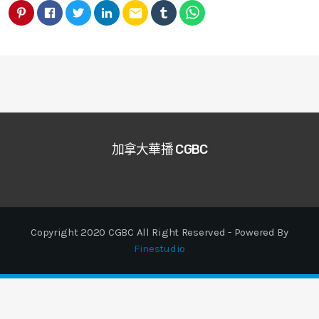
email
加拿大華播 CGBC
Copyright 2020 CGBC All Right Reserved - Powered By
Finestudio