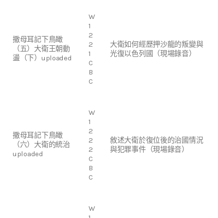
W
1
2
撒母耳記下鳥瞰
2
大衛如何經歷押沙龍的叛變與
（五）大衛王朝動
1
光復以色列國（現場錄音）
盪（下）uploaded
C
B
C
W
1
2
撒母耳記下鳥瞰
2
敘述大衛於復位後的治國情況
（六）大衛的統治
2
與犯罪事件（現場錄音）
uploaded
C
B
C
W
1