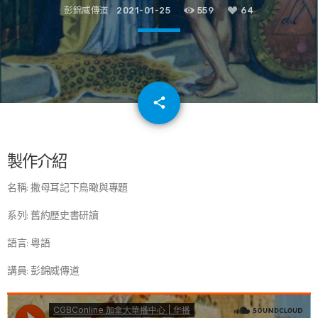
彭錦威傳道
2021-01-25
559
64
email
share
64
製作介紹
名稱: 撒母耳記下鳥瞰與專題
系列: 舊約歷史書研讀
語言: 粵語
講員: 彭錦威傳道