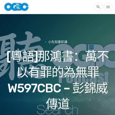
search
menu
小先知書研讀
[粵語]那鴻書：萬不
以有罪的為無罪
W597CBC – 彭錦威
傳道