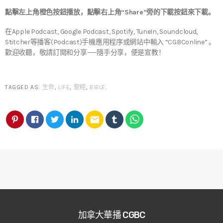
點擊左上角橙色按鈕播放，點擊右上角“Share”旁的下載按鈕來下載。
在Apple Podcast, Google Podcast, Spotify, TuneIn, Soundcloud,
Stitcher等播客(Podcast)手機應用程序或網站中輸入 “CGBConline” 。
歡迎收聽，敬請訂閱和分享——隨手分享，便是宣教！
TAGGED AS:
生命
,
LIFE
,
聖經
,
BIBLE
.
email
加拿大華播 CGBC