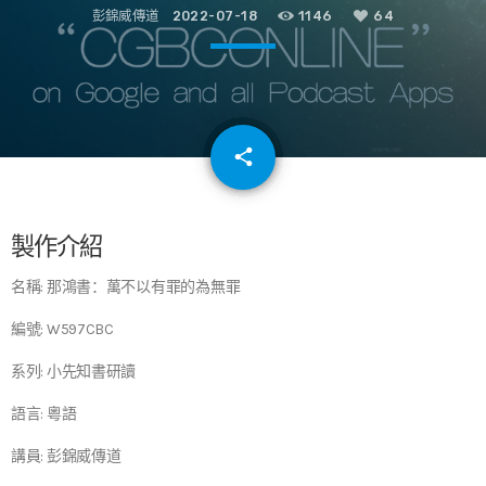
彭錦威傳道
2022-07-18
1146
64
email
share
64
製作介紹
名稱: 那鴻書：萬不以有罪的為無罪
編號: W597CBC
系列: 小先知書研讀
語言: 粵語
講員: 彭錦威傳道