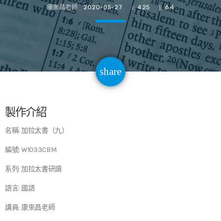
康來昌老師
2020-05-27
425
64
email
share
64
製作介紹
名稱: 加拉太書（九）
編號: W1033CBM
系列: 加拉太書研讀
語言: 國語
講員: 康來昌老師