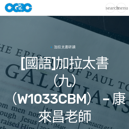
search
menu
加拉太書研讀
[國語]加拉太書
（九）
（W1033CBM） – 康
來昌老師