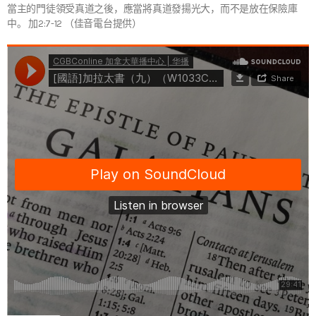
當主的門徒領受真道之後，應當將真道發揚光大，而不是放在保險庫
中。 加2:7-12 （佳音電台提供）