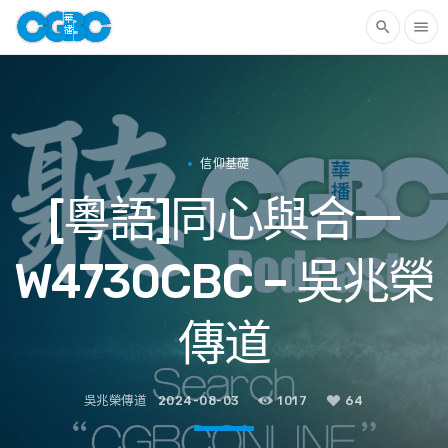
search
menu
信仰基礎
[粵語]同心與合一
W4730CBC – 吳兆榮
傳道
吳兆榮傳道
2024-08-03
1017
64