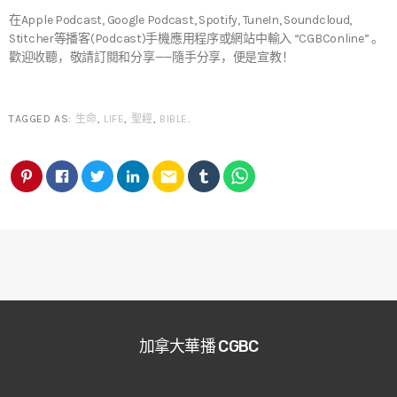
在Apple Podcast, Google Podcast, Spotify, TuneIn, Soundcloud,
Stitcher等播客(Podcast)手機應用程序或網站中輸入 “CGBConline” 。
歡迎收聽，敬請訂閱和分享——隨手分享，便是宣教！
TAGGED AS:
生命
,
LIFE
,
聖經
,
BIBLE
.
email
加拿大華播 CGBC