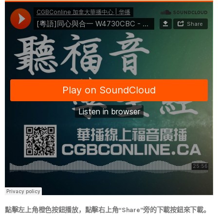
點擊左上角橙色按鈕播放，點擊右上角“Share”旁的下載按鈕來下載。