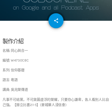
email
share
64
製作介紹
名稱: 同心與合一
編號: W4730CBC
系列: 信仰基礎
語言: 粵語
講員: 吳兆榮傳道
凡事不可結黨，不可貪圖虛浮的榮耀，只要存心謙卑，各人看別人比自
己強。【腓立比書2:1-5】(麥城華人浸信會)