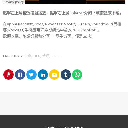
點擊左上角橙色按鈕播放，點擊右上角“Share”旁的下載按鈕來下載。
在Apple Podcast, Google Podcast, Spotify, TuneIn, Soundcloud 等播
客(Podcast)手機應用程序或網站中輸入 “CGBConline” 。
歡迎收聽，敬請訂閱和分享——隨手分享，便是宣教！
TAGGED AS:
生命
,
LIFE
,
聖經
,
BIBLE
.
email