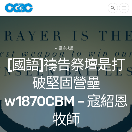
search
menu
靈命成長
[國語]禱告祭壇是打
破堅固營壘
w1870CBM – 寇紹恩
牧師