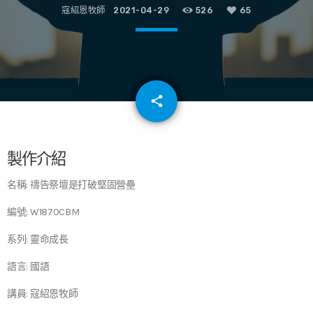
寇紹恩牧師
2021-04-29
526
65
email
share
65
製作介紹
名稱: 禱告祭壇是打破堅固營壘
編號: W1870CBM
系列: 靈命成長
語言: 國語
講員: 寇紹恩牧師