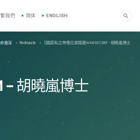
聯繫我們
简体
ENGLISH
search
生命進深
Podcasts
[國語]私立神像兄弟鬩牆W4692CBM – 胡曉嵐博士
keyboard_arrow_right
keyboard_arrow_right
 – 胡曉嵐博士