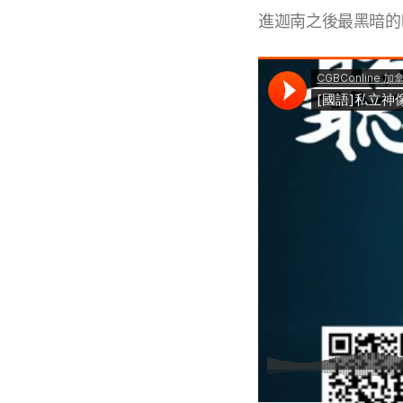
進迦南之後最黑暗的時