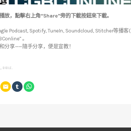
放，點擊右上角“Share”旁的下載按鈕來下載。
ogle Podcast, Spotify, TuneIn, Soundcloud, Stitche
online” 。
和分享——隨手分享，便是宣教！
經
,
BIBLE
.
email