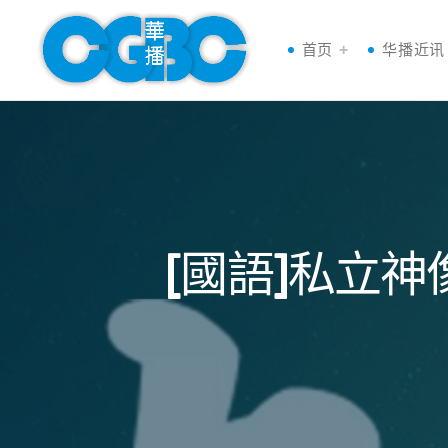
首页
华播近讯
[國語]私立神