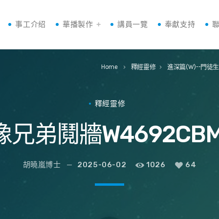
事工介绍
華播製作
講員一覽
奉獻支持
Home
釋經靈修
進深篇(W)--門徒
keyboard_arrow_right
keyboard_arrow_right
釋經靈修
像兄弟鬩牆W4692CBM
胡曉嵐博士
2025-06-02
1026
64