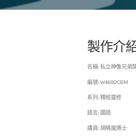
製作介
名稱: 私立神像兄弟
編號: W4692CBM
系列: 釋經靈修
語言: 國語
講員: 胡曉嵐博士