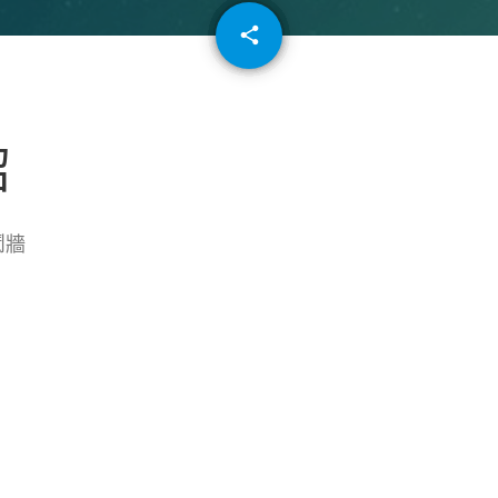
email
share
64
紹
鬩牆