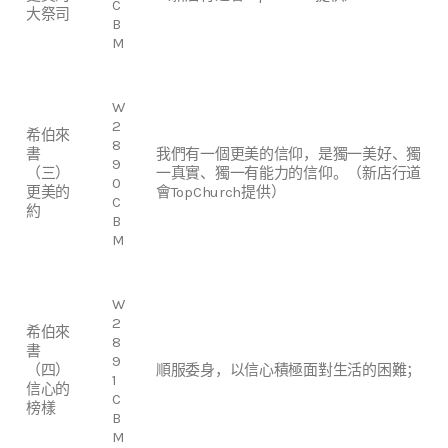
C
大祭司
B
M
W
2
希伯來
8
書
我們有一個更美的信仰，是獨一美好、獨
9
（三）
一真實、獨一有能力的信仰。（新店行道
0
更美的
會TopChurch提供）
C
約
B
M
W
2
希伯來
8
書
9
（四）
順服委身，以信心積極面對生活的困難；
1
信心的
C
榜樣
B
M