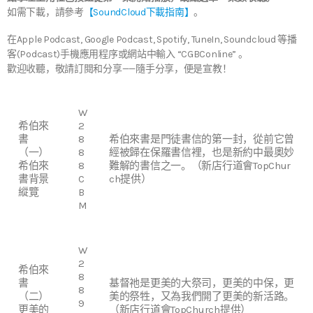
如需下載，請參考
【SoundCloud下載指南】
。
在Apple Podcast, Google Podcast, Spotify, TuneIn, Soundcloud 等播
客(Podcast)手機應用程序或網站中輸入 “CGBConline” 。
歡迎收聽，敬請訂閱和分享——隨手分享，便是宣教！
W
希伯來
2
書
8
希伯來書是門徒書信的第一封，從前它曾
（一）
8
經被歸在保羅書信裡，也是新約中最奧妙
希伯來
8
難解的書信之一。（新店行道會TopChur
書背景
C
ch提供）
縱覽
B
M
W
2
希伯來
8
書
基督祂是更美的大祭司，更美的中保，更
8
（二）
美的祭牲，又為我們開了更美的新活路。
9
更美的
（新店行道會TopChurch提供）