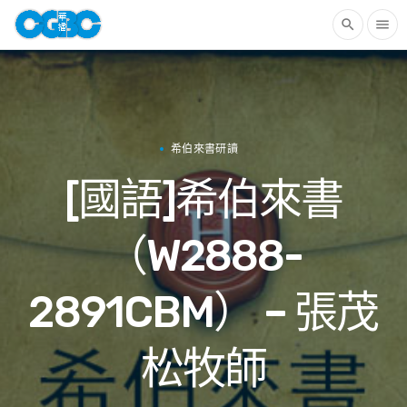
search
menu
希伯來書研讀
[國語]希伯來書
（W2888-
2891CBM） – 張茂
松牧師