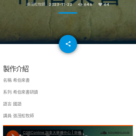
張茂松牧師
2023-11-22
646
64
email
share
64
製作介紹
名稱: 希伯來書
系列: 希伯來書研讀
語言: 國語
講員: 張茂松牧師