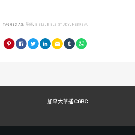
TAGGED AS:
聖經
,
BIBLE
,
BIBLE STUDY
,
HEBREW
.
email
加拿大華播 CGBC