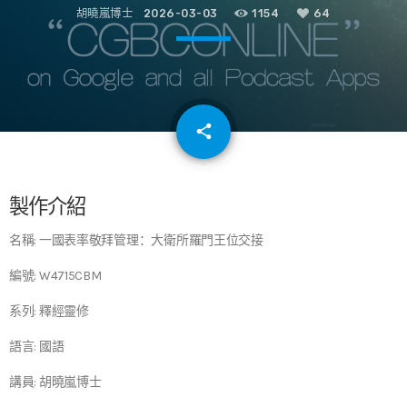
胡曉嵐博士
2026-03-03
1154
64
email
share
64
製作介紹
名稱: 一國表率敬拜管理：大衛所羅門王位交接
編號: W4715CBM
系列: 釋經靈修
語言: 國語
講員: 胡曉嵐博士