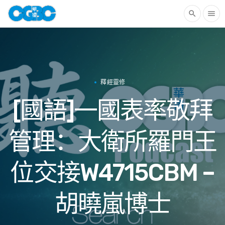
search
menu
釋經靈修
[國語]一國表率敬拜
管理：大衛所羅門王
位交接W4715CBM –
胡曉嵐博士