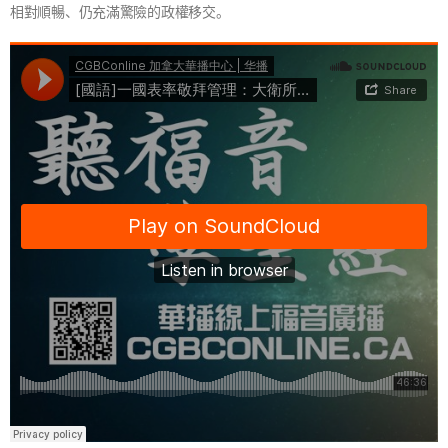
相對順暢、仍充滿驚險的政權移交。