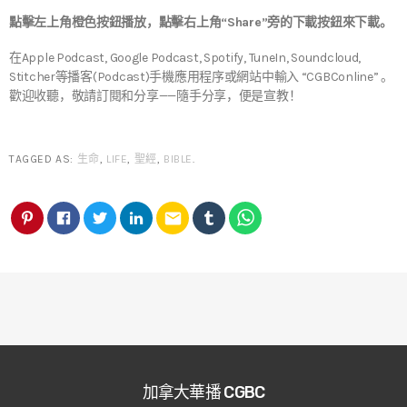
點擊左上角橙色按鈕播放，點擊右上角“Share”旁的下載按鈕來下載。
在Apple Podcast, Google Podcast, Spotify, TuneIn, Soundcloud,
Stitcher等播客(Podcast)手機應用程序或網站中輸入 “CGBConline” 。
歡迎收聽，敬請訂閱和分享——隨手分享，便是宣教！
TAGGED AS:
生命
,
LIFE
,
聖經
,
BIBLE
.
email
加拿大華播 CGBC