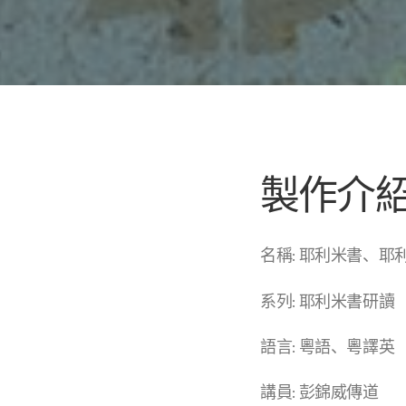
製作介
名稱: 耶利米書、耶
系列: 耶利米書研讀
語言: 粵語、粵譯英
講員: 彭錦威傳道