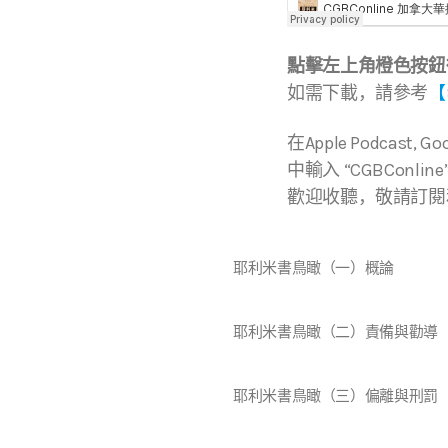
點擊左上角橙色按鈕
如需下載，請參考
【
在Apple Podcast, 
中輸入 “CGBConline
歡迎收聽，敬請訂閱
耶利米書鳥瞰（一）概論
耶利米書鳥瞰（二）責備與勸導
耶利米書鳥瞰（三）偏離與刑罰