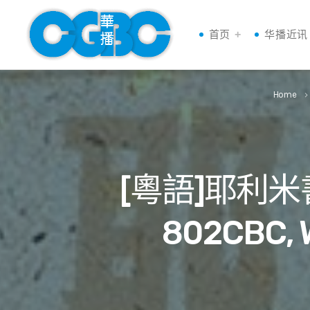
首页
华播近讯
Home
keyboard_arrow_rig
[粵語]耶利
802CBC