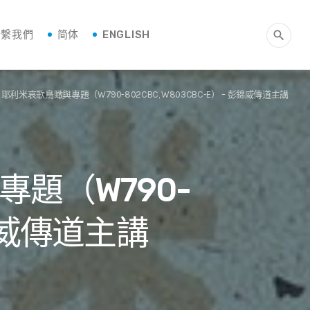
聯繫我們
简体
ENGLISH
search
耶利米哀歌鳥瞰與專題（W790-802CBC, W803CBC-E） – 彭錦威傳道主講
題（W790-
彭錦威傳道主講