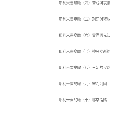
耶利米書鳥瞰（四）警戒與哀慟
耶利米書鳥瞰（五）刑罰與釋放
耶利米書鳥瞰（六）責備假先知
耶利米書鳥瞰（七）神另立新約
耶利米書鳥瞰（八）王朝的沒落
耶利米書鳥瞰（九）審判列國
耶利米書鳥瞰（十）耶京淪陷