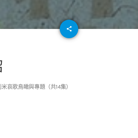
email
share
64
紹
利米哀歌鳥瞰與專題（共14集）