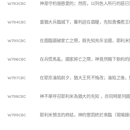
W793CBC
神是守約施慈愛的；然而，以列色人所行的惡已
W794CBC
當猶大兵臨城下，審判迫在眉睫，先知責備君王
W795CBC
在面臨國破家亡之際，假先知充斥全國，耶利米
W796CBC
在兵慌馬亂，國家將亡之際，神竟然賜下新約的
W797CBC
在耶京淪陷前夕，猶大王死不悔改；淪陷之後，
W798CBC
神不單呼召耶利米為猶大的先知 ，亦同時是列
W799CBC
耶利米預言的終結，神的懲罰終於來臨（現場錄