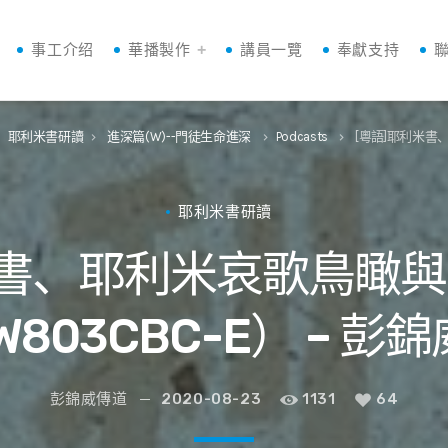
事工介绍
華播製作
講員一覽
奉獻支持
耶利米書研讀
進深篇(W)--門徒生命進深
Podcasts
[粵語]耶利米書、
ht
keyboard_arrow_right
keyboard_arrow_right
keyboard_arrow_right
耶利米書研讀
米書、耶利米哀歌鳥瞰與專
, W803CBC-E） – 
彭錦威傳道
2020-08-23
1131
64