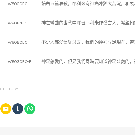
W800CBC
藉著五篇哀歌，耶利米向神痛陳猶大苦況，和展
W801CBC
神在彎曲的世代中呼召耶利米作發言人，希望祂
W802CBC
不少人都愛懷緬過去，我們的神卻立足現在，帶
W803CBC-E
神是慈愛的，但是我們同時要知道神是公義的，
BLE STUDY
.
email