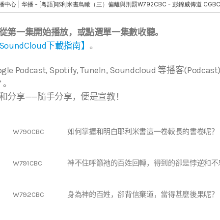
從第一集開始播放，或點選單一集數收聽。
SoundCloud下載指南】
。
Google Podcast, Spotify, TuneIn, Soundcloud 等播客(
” 。
和分享——隨手分享，便是宣教！
W790CBC
如何掌握和明白耶利米書這一卷較長的書卷呢？
W791CBC
神不住呼籲祂的百姓回轉，得到的卻是悖逆和不
W792CBC
身為神的百姓，卻背信棄道，當得甚麼後果呢？