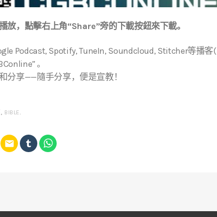
放，點擊右上角“Share”旁的下載按鈕來下載。
ogle Podcast, Spotify, TuneIn, Soundcloud, Stitche
online” 。
和分享——隨手分享，便是宣教！
經
,
BIBLE
.
email