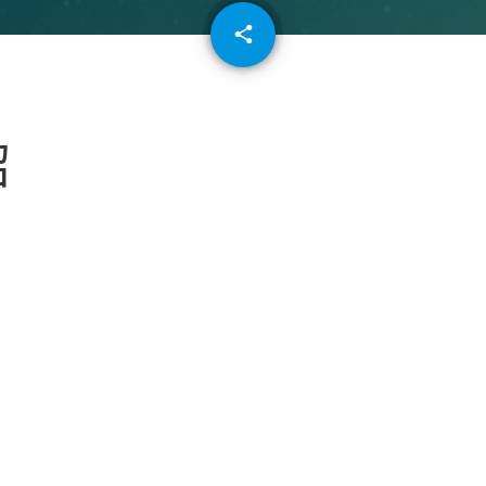
email
share
64
紹