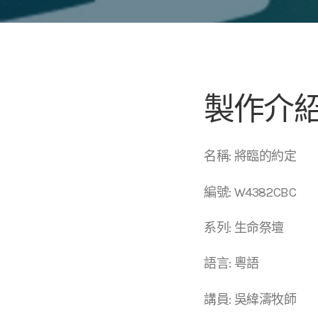
製作介
名稱: 將臨的約定
編號: W4382CBC
系列: 生命祭壇
語言: 粵語
講員: 吳緯濤牧師