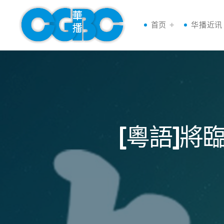
首页
华播近讯
[粵語]將臨