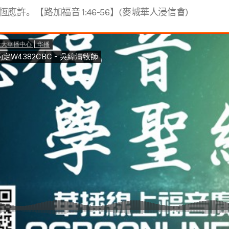
應許。【路加福音 1:46-56】(麥城華人浸信會)