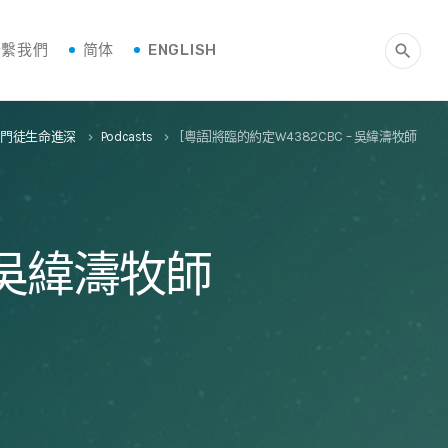
聯繫我們
简体
ENGLISH
search
--門徒生命進深
Podcasts
[粵語]將臨的約定W4382CBC – 吳緯濤牧師
keyboard_arrow_right
keyboard_arrow_right
– 吳緯濤牧師