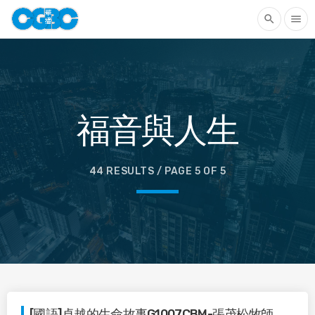
search
menu
福音與人生
44 RESULTS / PAGE 5 OF 5
[國語]卓越的生命故事G1007CBM-張茂松牧師