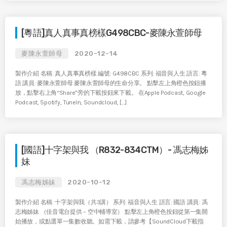
[粵語]真人真事真榜樣G498CBC-麥陳永萱師母
麥陳永萱師母
2020-12-14
製作介紹 名稱: 真人真事真榜樣 編號: G498CBC 系列: 福音與人生 語言: 粵
語 講員: 麥陳永萱師母 麥陳永萱師母的生命分享。 點擊左上角橙色按鈕播
放，點擊右上角“Share”旁的下載按鈕來下載。 在Apple Podcast, Google
Podcast, Spotify, TuneIn, Soundcloud, […]
[國語]十字架與我 （R832-834CTM）- 馮志梅姊
妹
馮志梅姊妹
2020-10-12
製作介紹 名稱: 十字架與我（共3講） 系列: 福音與人生 語言: 國語 講員: 馮
志梅姊妹 （佳音電台提供 – 空中輔導室） 點擊左上角橙色按鈕從第一集開
始播放，或點選單一集數收聽。如需下載，請參考【SoundCloud下載指