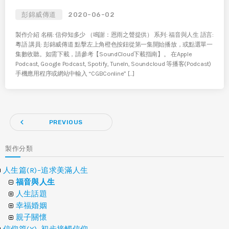
彭錦威傳道
2020-06-02
製作介紹 名稱: 信仰知多少 （鳴謝：恩雨之聲提供） 系列: 福音與人生 語言:
粵語 講員: 彭錦威傳道 點擊左上角橙色按鈕從第一集開始播放，或點選單一
集數收聽。如需下載，請參考【SoundCloud下載指南】。 在Apple
Podcast, Google Podcast, Spotify, TuneIn, Soundcloud 等播客(Podcast)
手機應用程序或網站中輸入 “CGBConline” […]
navigate_before
PREVIOUS
製作分類
人生篇(R)–追求美滿人生
福音與人生
人生話題
幸福婚姻
親子關懷
信仰篇(Y)–初步接觸信仰