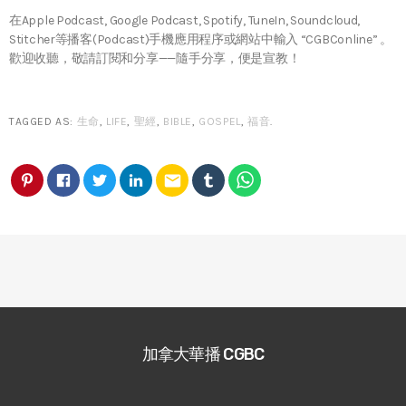
在Apple Podcast, Google Podcast, Spotify, TuneIn, Soundcloud,
Stitcher等播客(Podcast)手機應用程序或網站中輸入 “CGBConline” 。
歡迎收聽，敬請訂閱和分享——隨手分享，便是宣教！
TAGGED AS:
生命
,
LIFE
,
聖經
,
BIBLE
,
GOSPEL
,
福音
.
email
加拿大華播 CGBC