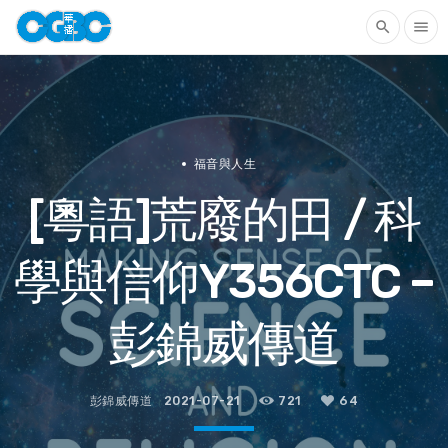
search
menu
福音與人生
[粵語]荒廢的田 / 科
學與信仰Y356CTC –
彭錦威傳道
彭錦威傳道
2021-07-21
721
64