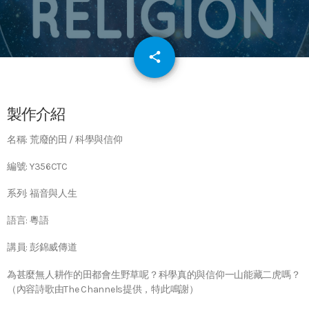
email
share
64
製作介紹
名稱: 荒廢的田 / 科學與信仰
編號: Y356CTC
系列: 福音與人生
語言: 粵語
講員: 彭錦威傳道
為甚麼無人耕作的田都會生野草呢？科學真的與信仰一山能藏二虎嗎？
（內容詩歌由The Channels提供，特此鳴謝）