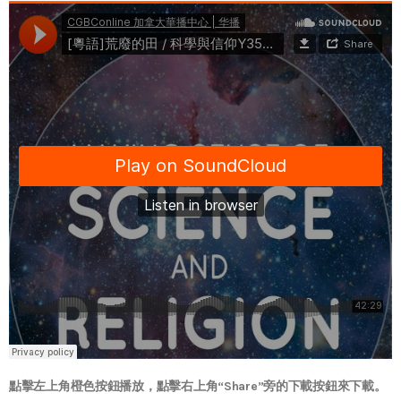
點擊左上角橙色按鈕播放，點擊右上角“Share”旁的下載按鈕來下載。