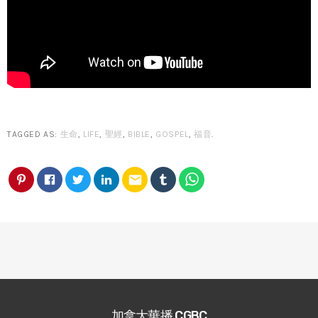
TAGGED AS:
生命
,
LIFE
,
聖經
,
BIBLE
,
GOSPEL
,
福音
.
email
加拿大華播 CGBC