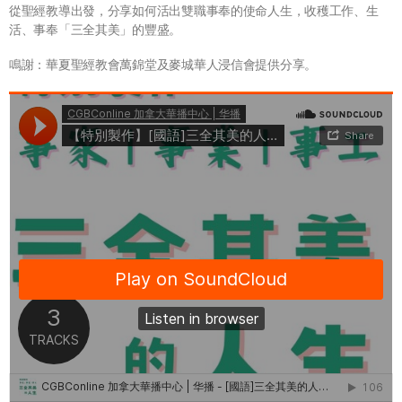
從聖經教導出發，分享如何活出雙職事奉的使命人生，收穫工作、生
活、事奉「三全其美」的豐盛。
鳴謝：華夏聖經教會萬錦堂及麥城華人浸信會提供分享。