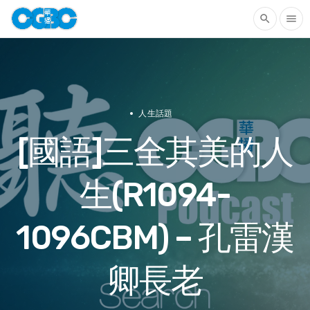
search
menu
人生話題
[國語]三全其美的人
生(R1094-
1096CBM) – 孔雷漢
卿長老