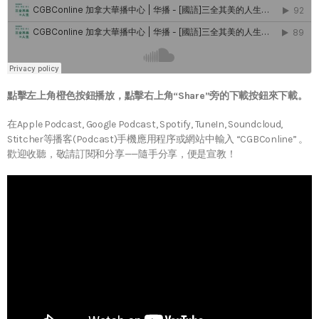
點擊左上角橙色按鈕播放，點擊右上角“Share”旁的下載按鈕來下載。
在Apple Podcast, Google Podcast, Spotify, TuneIn, Soundcloud,
Stitcher等播客(Podcast)手機應用程序或網站中輸入 “CGBConline” 。
歡迎收聽，敬請訂閱和分享——隨手分享，便是宣教！