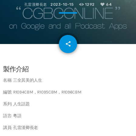
孔雷漢卿長老
2023-10-15
1292
64
email
share
64
製作介紹
名稱: 三全其美的人生
編號: R1094CBM，R1095CBM，R1096CBM
系列: 人生話題
語言: 粵語
講員: 孔雷漢卿長老