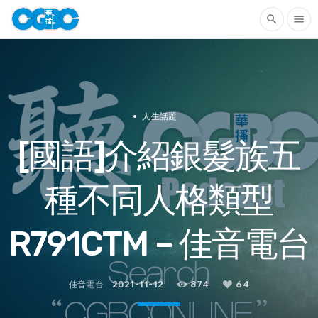
search
menu
人生話題
[國語]介紹銀髮族五
種不同人格類型
R791CTM – 佳音電台
佳音電台
2021-11-12
874
64