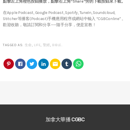
點擊左上角橙色按鈕播放，點擊右上角“Share”旁的下載按鈕來下載。
在Apple Podcast, Google Podcast, Spotify, TuneIn, Soundcloud,
Stitcher等播客(Podcast)手機應用程序或網站中輸入 “CGBConline” 。
歡迎收聽，敬請訂閱和分享——隨手分享，便是宣教！
TAGGED AS:
生命
,
LIFE
,
聖經
,
BIBLE
.
email
加拿大華播 CGBC