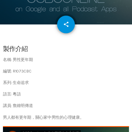
email
share
64
製作介紹
名稱: 男性更年期
編號: R1073CBC
系列: 生命追求
語言: 粵語
講員: 詹維明傳道
男人都有更年期，關心家中男性的心理健康。