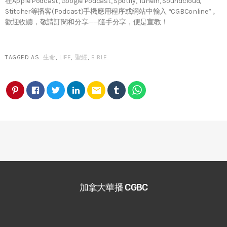
在Apple Podcast, Google Podcast, Spotify, TuneIn, Soundcloud,
Stitcher等播客(Podcast)手機應用程序或網站中輸入 “CGBConline” 。
歡迎收聽，敬請訂閱和分享——隨手分享，便是宣教！
TAGGED AS:
生命
,
LIFE
,
聖經
,
BIBLE
.
email
加拿大華播 CGBC