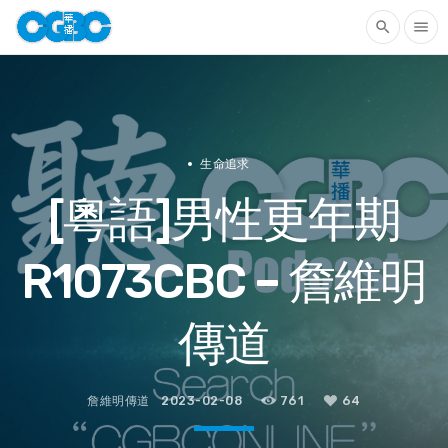
search
menu
生命追求
[粵語]男性更年期
R1073CBC – 詹維明
傳道
詹維明傳道
2023-02-08
761
64