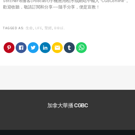
Stitcher等播客(Podcast)手機應用程序或網站中輸入 “CGBConline” 。
歡迎收聽，敬請訂閱和分享——隨手分享，便是宣教！
TAGGED AS:
生命
,
LIFE
,
聖經
,
BIBLE
.
email
加拿大華播 CGBC