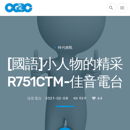
search
menu
時代挑戰
[國語]小人物的精采
R751CTM-佳音電台
佳音電台
2021-02-08
929
64