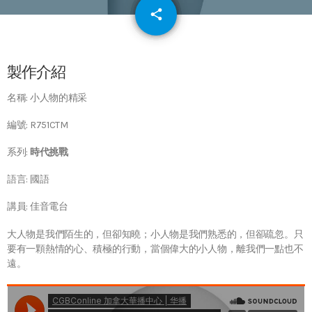
email
share
64
製作介紹
名稱: 小人物的精采
編號: R751CTM
系列:
時代挑戰
語言: 國語
講員: 佳音電台
大人物是我們陌生的，但卻知曉；小人物是我們熟悉的，但卻疏忽。只
要有一顆熱情的心、積極的行動，當個偉大的小人物，離我們一點也不
遠。