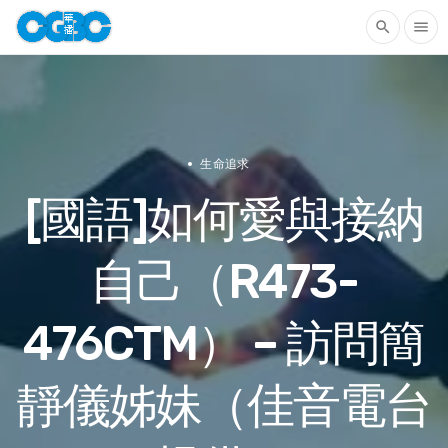
search
menu
生命追求
[國語]如何愛與接納
自己（R473-
476CTM） – 訪問簡
靜儀姊妹（佳音電台