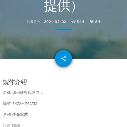
提供）
佳音電台
2021-02-02
544
64
email
share
64
製作介紹
名稱: 如何愛與接納自己
編號: R473-476CTM
系列:
生命追求
語言: 國語