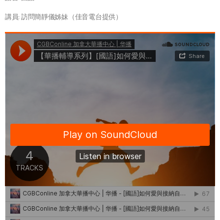
講員: 訪問簡靜儀姊妹（佳音電台提供）