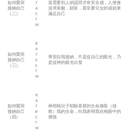
如何愛與
7
當需要別人的認同才有安全感，人便會
接納自己
4
追求美貌，財富，甚至要兒女的成就來
（二）
C
滿足自己
T
M
R
4
如何愛與
7
學習自我接納，不是從自己的眼光，乃
接納自己
5
是從神的眼光出發
（三）
C
T
M
R
4
如何愛與
7
神用祂兒子耶穌基督的生命換取（拯
接納自己
6
救）我的生命，向我表明我在祂眼中的
（四）
C
價值
T
M