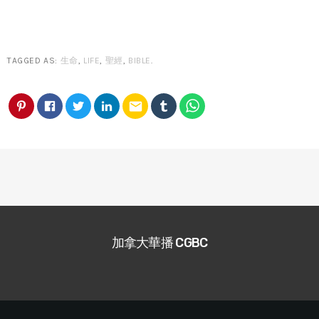
TAGGED AS:
生命
,
LIFE
,
聖經
,
BIBLE
.
email
加拿大華播 CGBC