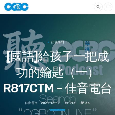
search
menu
訪談系列
[國語]給孩子一把成
功的鑰匙（一）
R817CTM – 佳音電台
佳音電台
2021-12-17
913
64