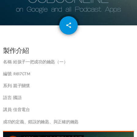
email
share
64
製作介紹
名稱: 給孩子一把成功的鑰匙（一）
編號: R817CTM
系列: 親子關懷
語言: 國語
講員: 佳音電台
成功的定義、錯誤的鑰匙、與正確的鑰匙