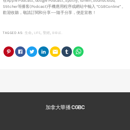
在Apple Podcast, Google Podcast, Spotify, TuneIn, Soundcloud,
Stitcher等播客(Podcast)手機應用程序或網站中輸入 “CGBConline” 。
歡迎收聽，敬請訂閱和分享——隨手分享，便是宣教！
TAGGED AS:
生命
,
LIFE
,
聖經
,
BIBLE
.
email
加拿大華播 CGBC