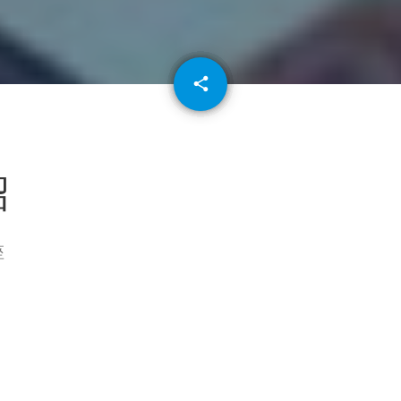
email
share
64
紹
座