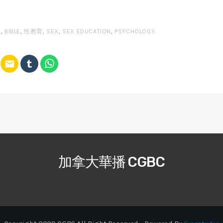
經
,
BIBLE
,
性教育
,
SEX
,
SEX EDUCATION
,
PSYCHOLOGY
.
email
加拿大華播 CGBC