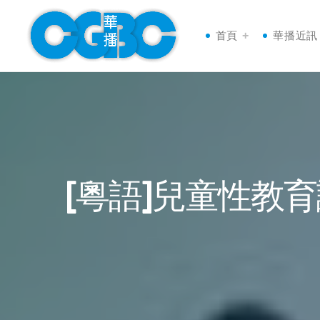
首頁
華播近訊
[粵語]兒童性教育講