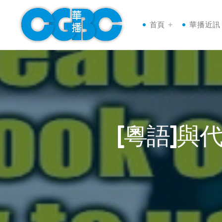
首頁
華播近訊
[粵語]與代