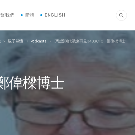
聯繫我們
簡體
ENGLISH
search
生
親子關懷
Podcasts
[粵語]與代溝說再見R493CTC – 鄭偉樑博士
keyboard_arrow_right
keyboard_arrow_right
keyboard_arrow_right
– 鄭偉樑博士