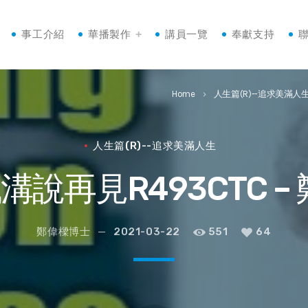
事工介紹
華播製作
講員一覽
奉獻支持
Home
人生篇(R)--追求美滿人
keyboard_arrow_right
人生篇(R)--追求美滿人生
溝說再見R493CTC 
鄭偉樑博士
2021-03-22
551
64