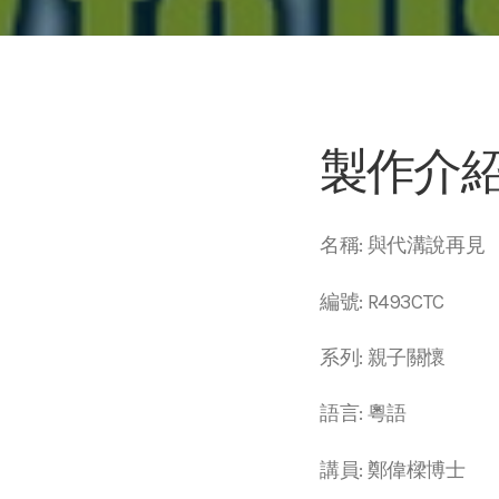
製作介
名稱: 與代溝說再見
編號: R493CTC
系列: 親子關懷
語言: 粵語
講員: 鄭偉樑博士