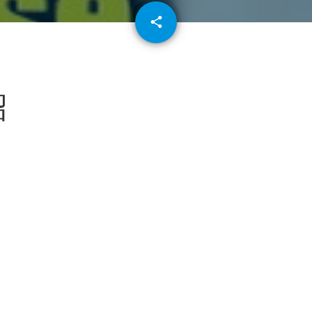
email
share
64
紹