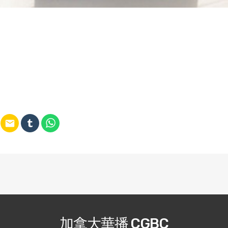
email
加拿大華播 CGBC