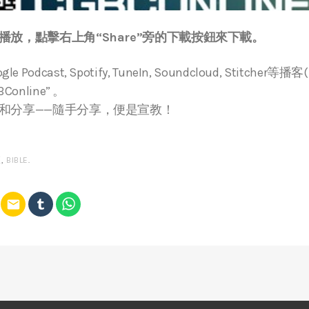
放，點擊右上角“Share”旁的下載按鈕來下載。
ogle Podcast, Spotify, TuneIn, Soundcloud, Stitche
online” 。
和分享——隨手分享，便是宣教！
經
,
BIBLE
.
email