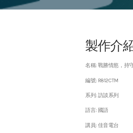
製作介
名稱: 戰勝情慾，持
編號: R812CTM
系列: 訪談系列
語言: 國語
講員: 佳音電台