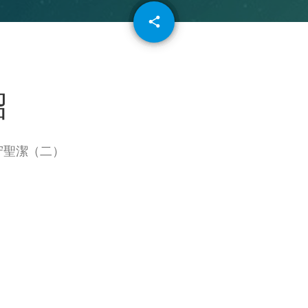
email
share
64
紹
守聖潔（二）