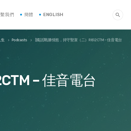
聯繫我們
簡體
ENGLISH
search
人生
Podcasts
[國語]戰勝情慾，持守聖潔（二）R812CTM – 佳音電台
keyboard_arrow_right
keyboard_arrow_right
TM – 佳音電台