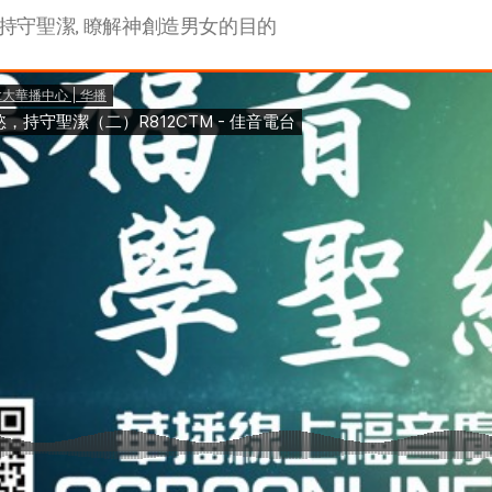
持守聖潔, 瞭解神創造男女的目的