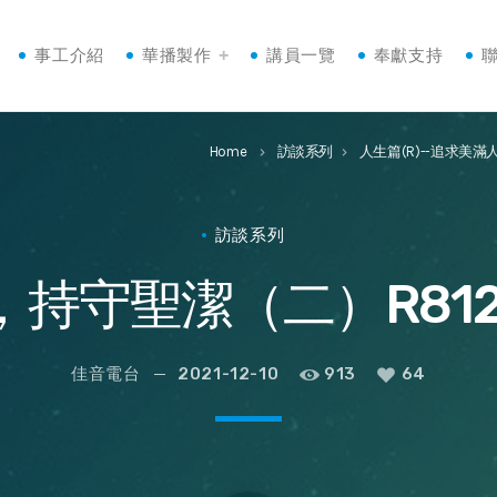
事工介紹
華播製作
講員一覽
奉獻支持
Home
訪談系列
人生篇(R)--追求美滿
keyboard_arrow_right
keyboard_arrow_right
訪談系列
，持守聖潔（二）R812C
佳音電台
2021-12-10
913
64