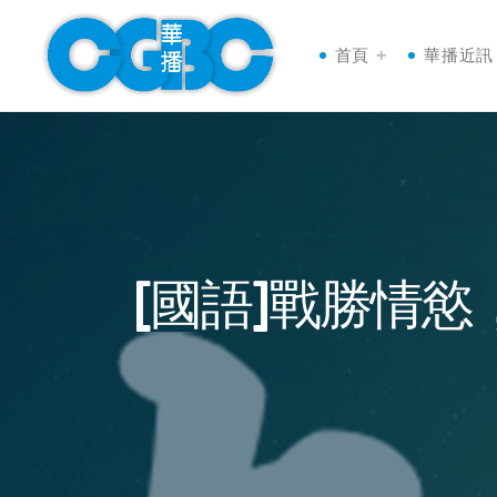
首頁
華播近訊
[國語]戰勝情慾