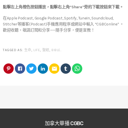
點擊左上角橙色按鈕播放，點擊右上角“Share”旁的下載按鈕來下載。
在Apple Podcast, Google Podcast, Spotify, TuneIn, Soundcloud,
Stitcher等播客(Podcast)手機應用程序或網站中輸入 “CGBConline” 。
歡迎收聽，敬請訂閱和分享——隨手分享，便是宣教！
TAGGED AS:
生命
,
LIFE
,
聖經
,
BIBLE
.
email
加拿大華播 CGBC