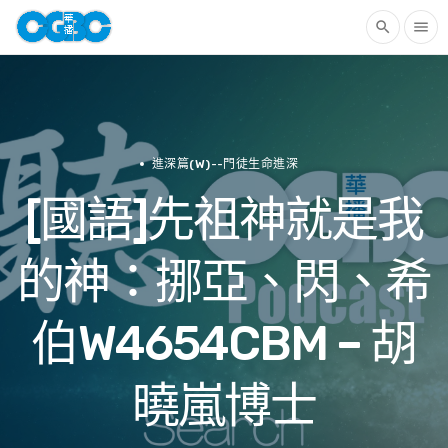
search
menu
進深篇(W)--門徒生命進深
[國語]先祖神就是我
的神：挪亞、閃、希
伯W4654CBM – 胡
曉嵐博士