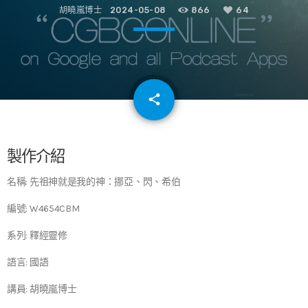
胡曉嵐博士
2024-05-08
866
64
email
share
64
製作介紹
名稱: 先祖神就是我的神：挪亞、閃、希伯
編號: W4654CBM
系列: 釋經靈修
語言: 國語
講員: 胡曉嵐博士