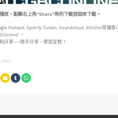
放，點擊右上角“Share”旁的下載按鈕來下載。
ogle Podcast, Spotify, TuneIn, Soundcloud, Stitche
online” 。
和分享——隨手分享，便是宣教！
經
,
BIBLE
.
email