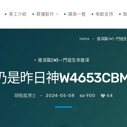
事工介紹
華播製作
講員一覽
奉獻支持
Home
進深篇(W)--門徒
keyboard_arrow_right
進深篇(W)--門徒生命進深
仍是昨日神W4653CBM
胡曉嵐博士
2024-05-08
900
64