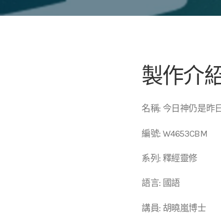
製作介
名稱: 今日神仍是昨
編號: W4653CBM
系列: 釋經靈修
語言: 國語
講員: 胡曉嵐博士