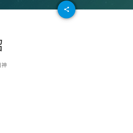
email
share
64
紹
日神