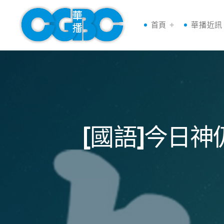
首頁
華播近訊
[國語]今日神