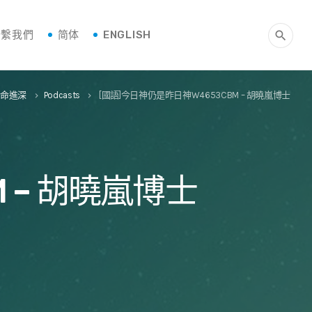
聯繫我們
简体
ENGLISH
search
生命進深
Podcasts
[國語]今日神仍是昨日神W4653CBM – 胡曉嵐博士
keyboard_arrow_right
keyboard_arrow_right
 – 胡曉嵐博士