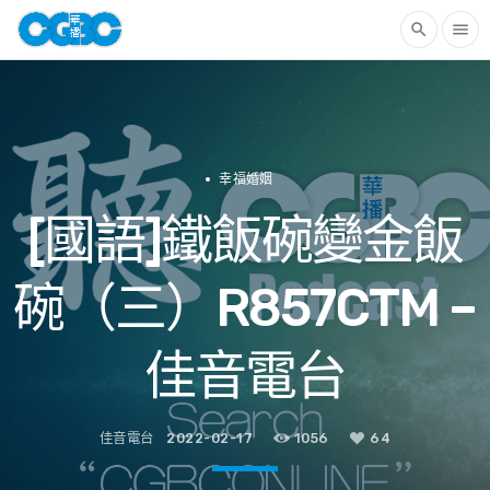
search
menu
幸福婚姻
[國語]鐵飯碗變金飯
碗（三）R857CTM –
佳音電台
佳音電台
2022-02-17
1056
64