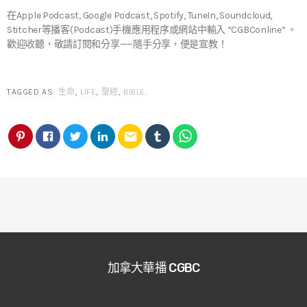
在Apple Podcast, Google Podcast, Spotify, TuneIn, Soundcloud,
Stitcher等播客(Podcast)手機應用程序或網站中輸入 “CGBConline” 。
歡迎收聽，敬請訂閱和分享——隨手分享，便是宣教！
TAGGED AS:
生命
,
LIFE
,
聖經
,
BIBLE
.
email
加拿大華播 CGBC