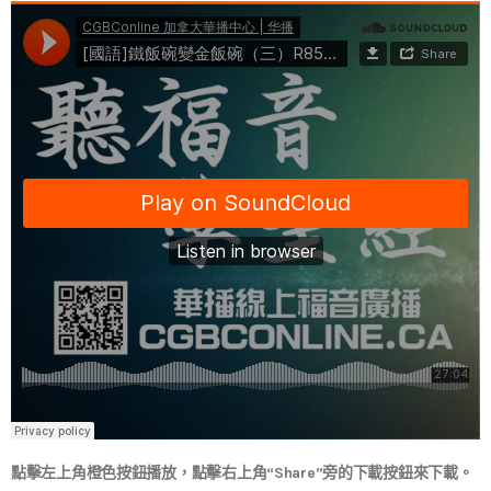
點擊左上角橙色按鈕播放，點擊右上角“Share”旁的下載按鈕來下載。