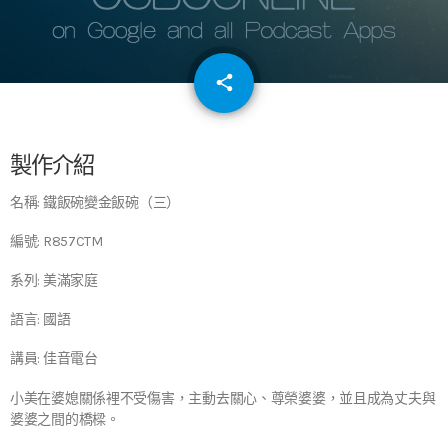
email
share
64
製作介紹
名稱: 鐵飯碗變金飯碗（三）
編號: R857CTM
系列: 美滿家庭
語言: 國語
講員: 佳音電台
小美在婆媳關係裡不受傷害，主動去關心、尊榮婆婆，並且成為丈夫與
婆婆之間的橋樑。