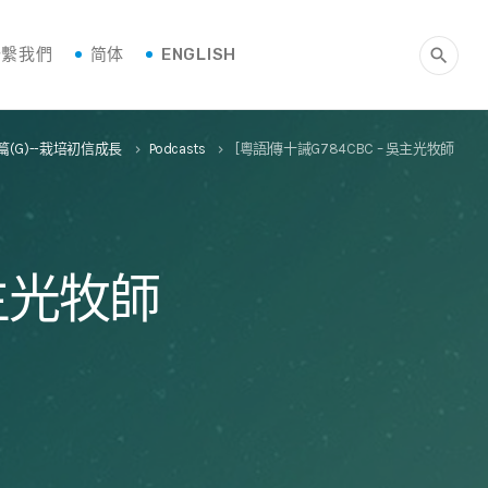
聯繫我們
简体
ENGLISH
search
篇(G)--栽培初信成長
Podcasts
[粵語]傳十誡G784CBC – 吳主光牧師
keyboard_arrow_right
keyboard_arrow_right
吳主光牧師