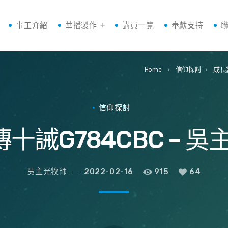
事工介紹
華播製作
講員一覽
奉獻支持
Home
信仰探討
成長
keyboard_arrow_right
keyboard_arrow_right
信仰探討
傳十誡G784CBC – 
吳主光牧師
2022-02-16
915
64