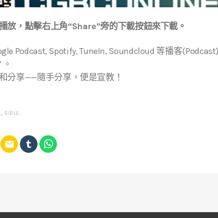
放，點擊右上角“Share”旁的下載按鈕來下載。
Google Podcast, Spotify, TuneIn, Soundcloud 等播客(
” 。
和分享——隨手分享，便是宣教！
經
,
BIBLE
.
email