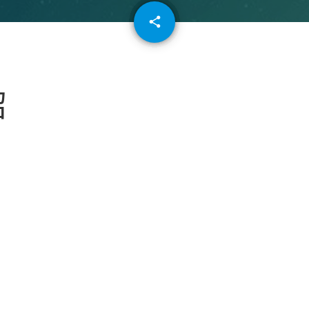
email
share
64
紹