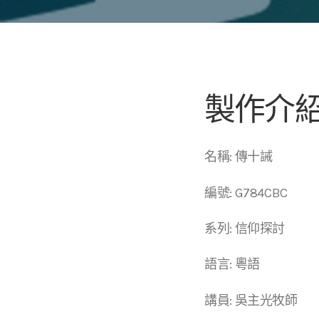
製作介
名稱: 傳十誡
編號: G784CBC
系列: 信仰探討
語言: 粵語
講員: 吳主光牧師