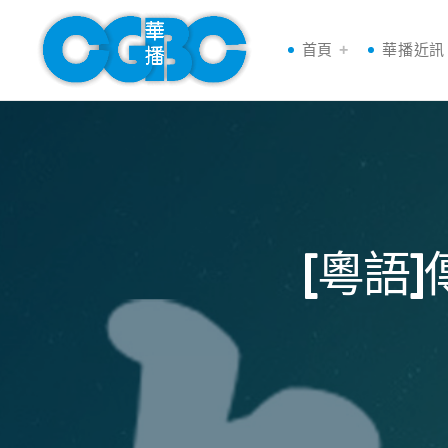
首頁
華播近訊
[粵語]