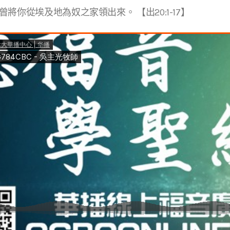
將你從埃及地為奴之家領出來。 【出20:1-17】