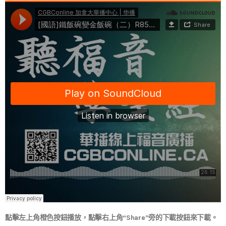
點擊左上角橙色按鈕播放，點擊右上角“Share”旁的下載按鈕來下載。