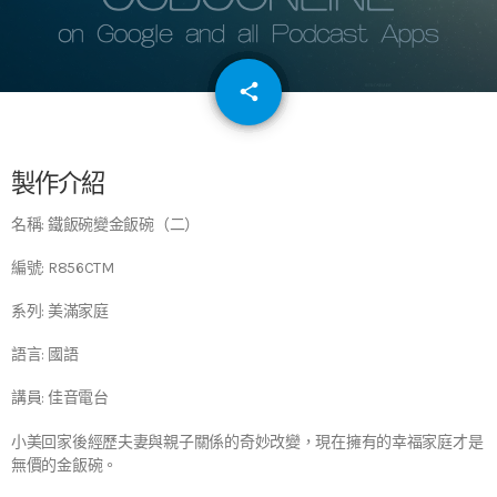
email
share
64
製作介紹
名稱: 鐵飯碗變金飯碗（二）
編號: R856CTM
系列: 美滿家庭
語言: 國語
講員: 佳音電台
小美回家後經歷夫妻與親子關係的奇妙改變，現在擁有的幸福家庭才是
無價的金飯碗。