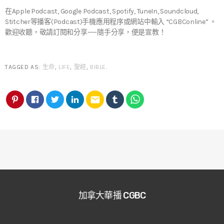
在Apple Podcast, Google Podcast, Spotify, TuneIn, Soundcloud,
Stitcher等播客(Podcast)手機應用程序或網站中輸入 “CGBConline” 。
歡迎收聽，敬請訂閱和分享——隨手分享，便是宣教！
TAGGED AS:
生命
,
LIFE
,
聖經
,
BIBLE
.
email
加拿大華播 CGBC