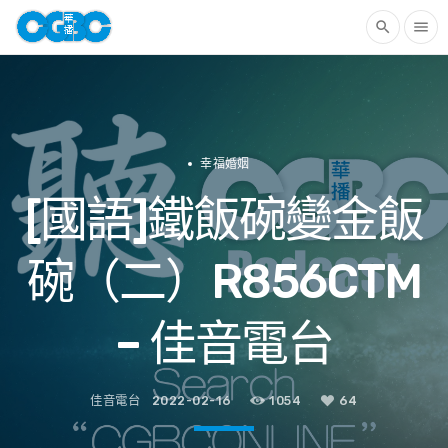
search
menu
幸福婚姻
[國語]鐵飯碗變金飯
碗（二）R856CTM
– 佳音電台
佳音電台
2022-02-16
1054
64