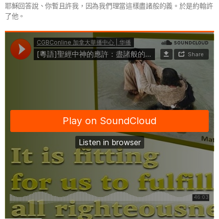
耶穌回答說、你暫且許我，因為我們理當這樣盡諸般的義。於是約翰許
了他。