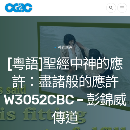
search
menu
神的應許
[粵語]聖經中神的應
許：盡諸般的應許
W3052CBC – 彭錦威
傳道