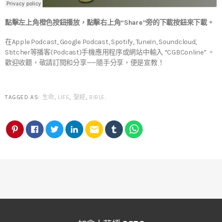
點擊左上角橙色按鈕播放，點擊右上角“Share”旁的下載按鈕來下載。
在Apple Podcast, Google Podcast, Spotify, TuneIn, Soundcloud,
Stitcher等播客(Podcast)手機應用程序或網站中輸入 “CGBConline” 。
歡迎收聽，敬請訂閱和分享——隨手分享，便是宣教！
TAGGED AS:
生命
,
LIFE
,
聖經
,
BIBLE
.
email