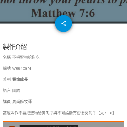
email
share
64
製作介紹
名稱: 不把聖物給狗吃
編號: W684CBM
系列:
靈命成長
語言: 國語
講員: 馬尚修牧師
甚麼叫作不要把聖物給狗呢？與不可論斷有否衝突呢？【太7：6】