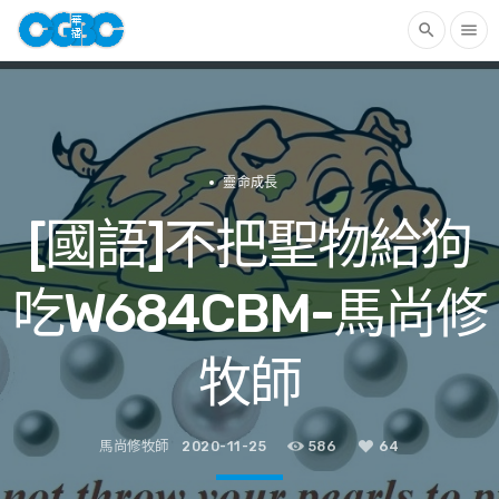
search
menu
靈命成長
[國語]不把聖物給狗
吃W684CBM-馬尚修
牧師
馬尚修牧師
2020-11-25
586
64