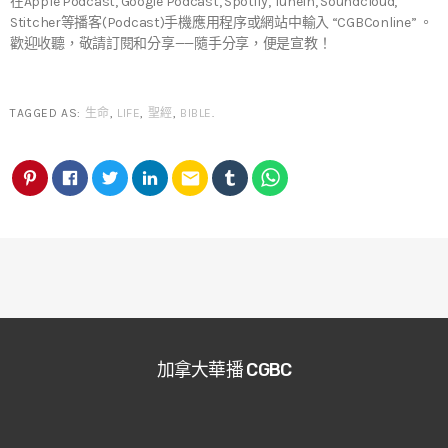
在Apple Podcast, Google Podcast, Spotify, TuneIn, Soundcloud,
Stitcher等播客(Podcast)手機應用程序或網站中輸入 “CGBConline” 。
歡迎收聽，敬請訂閱和分享——隨手分享，便是宣教！
TAGGED AS:
生命
,
LIFE
,
聖經
,
BIBLE
.
email
加拿大華播 CGBC