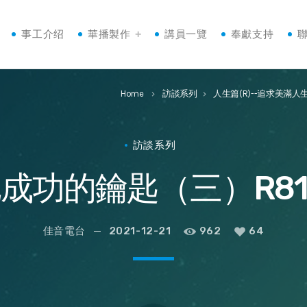
事工介绍
華播製作
講員一覽
奉獻支持
Home
訪談系列
人生篇(R)--追求美滿人
keyboard_arrow_right
keyboard_arrow_right
訪談系列
成功的鑰匙（三）R819
佳音電台
2021-12-21
962
64