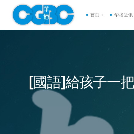
首页
华播近讯
[國語]給孩子一把