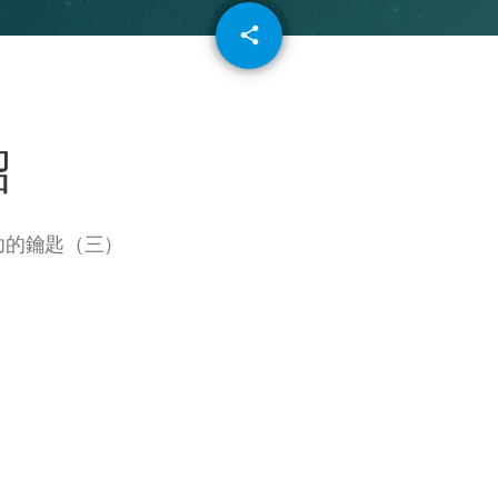
email
share
64
紹
功的鑰匙（三）