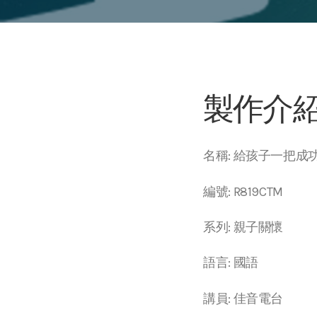
製作介
名稱: 給孩子一把成
編號: R819CTM
系列: 親子關懷
語言: 國語
講員: 佳音電台