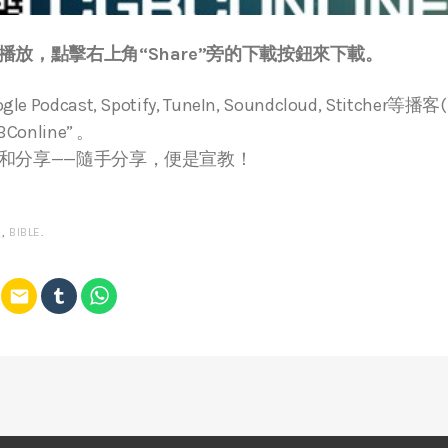
放，點擊右上角“Share”旁的下載按鈕來下載。
ogle Podcast, Spotify, TuneIn, Soundcloud, Stitche
online” 。
和分享——隨手分享，便是宣教！
經
,
BIBLE
.
email